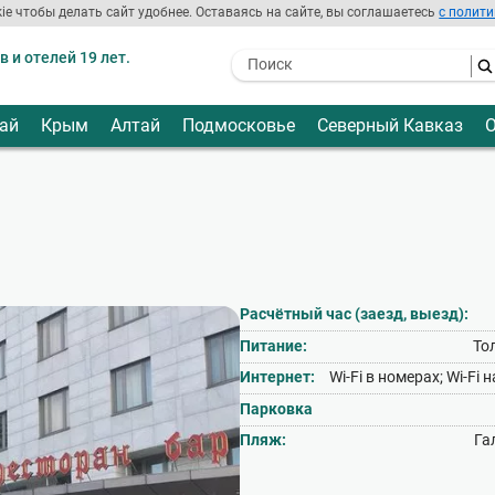
ie чтобы делать сайт удобнее. Оставаясь на сайте, вы соглашаетесь
с полити
 и отелей 19 лет.
- I agree to the processing of my
personal data
ай
Крым
Алтай
Подмосковье
Северный Кавказ
О
Расчётный час (заезд, выезд):
Питание:
То
Интернет:
Wi‑Fi в номерах; Wi‑Fi 
Парковка
Пляж:
Га