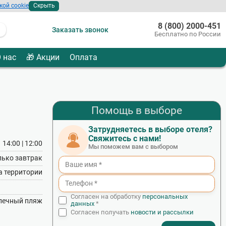
кой cookie
Скрыть
8 (800) 2000-451
Заказать звонок
Бесплатно по России
 нас
🎁 Акции
Оплата
Помощь в выборе
Затрудняетесь в выборе отеля?
Свяжитесь с нами!
14:00 | 12:00
Мы поможем вам с выбором
лько завтрак
на территории
Согласен на обработку
персональных
лечный пляж
данных
*
Согласен получать
новости и рассылки
- I agree to the processing of my personal data