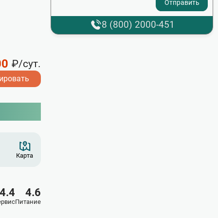
8 (800) 2000-451
00
₽/сут.
ировать
Карта
4.4
4.6
ервис
Питание