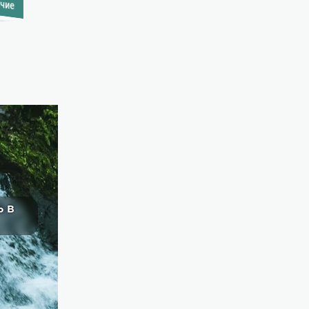
ичие
Уточнить наличие
ь в