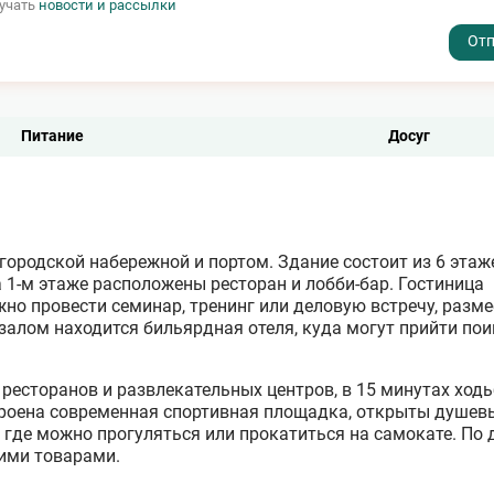
лучать
новости и рассылки
- I agree to the processing of my personal data
Питание
Досуг
 городской набережной и портом. Здание состоит из 6 этаже
 1-м этаже расположены ресторан и лобби-бар. Гостиница
жно провести семинар, тренинг или деловую встречу, разм
залом находится бильярдная отеля, куда могут прийти пои
 ресторанов и развлекательных центров, в 15 минутах ход
троена современная спортивная площадка, открыты душев
 где можно прогуляться или прокатиться на самокате. По 
кими товарами.