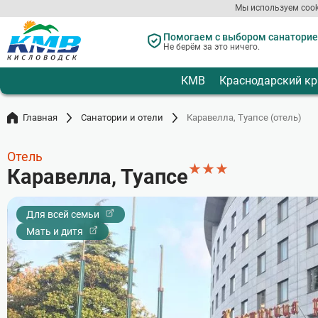
Мы используем cook
Перейти
к
Помогаем с выбором санаториев
Не берём за это ничего.
основному
содержанию
КМВ
Краснодарский кр
Главная
Санатории и отели
Каравелла, Туапсе (отель)
Отель
★
★
★
Каравелла, Туапсе
Для всей семьи
Мать и дитя