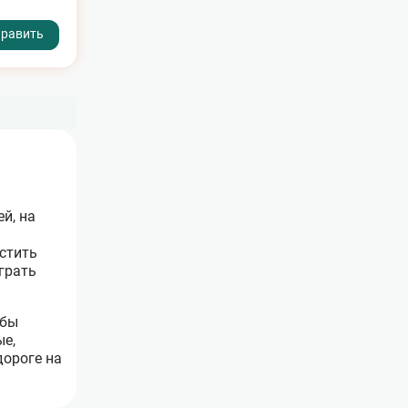
й, на
естить
грать
ьбы
ые,
дороге на