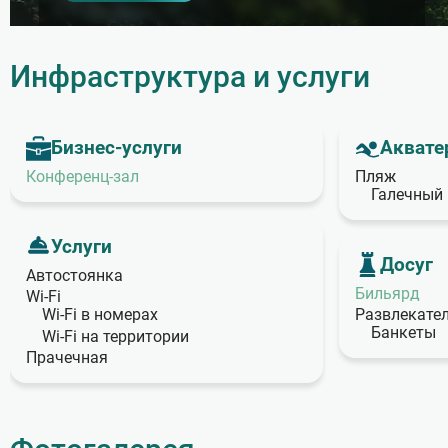
Инфраструктура и услуги
Бизнес‑услуги
Аквате
Конференц‑зал
Пляж
Галечный
Услуги
Досуг
Автостоянка
Бильярд
Wi‑Fi
Wi‑Fi в номерах
Развлекате
Банкеты
Wi‑Fi на территории
Прачечная