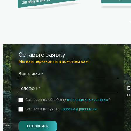
Заглянуть внутрь
Оставьте заявку
Мы вам перезвоним и поможем вам!
Е
п
Согласен на обработку
персональных данных
*
Согласен получать
новости и рассылки
- I agree to the processing of my
personal data