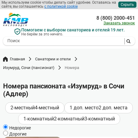
Мы используем cookie чтобы делать сайт удобнее. Оставаясь на
Скрыть
сайте, вы соглашаетесь
с политикой cookie
Перейти
к
8 (800) 2000-451
основному
Заказать звонок
содержанию
Помогаем с выбором санаториев и отелей 19 лет.
Не берём за это ничего.
- I agree to the processing of my
personal data
Главная
Санатории и отели
Изумруд, Сочи (пансионат)
Номера
Номера пансионата «Изумруд» в Сочи
(Адлер)
2-местный
4-местный
1 доп. место
2 доп. места
1-комнатный
2-комнатный
3-комнатный
Недорогие
Дорогие