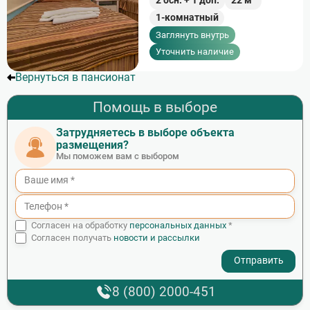
2
осн. +
1
доп.
22
м²
1-комнатный
Заглянуть внутрь
Уточнить наличие
Вернуться в пансионат
Помощь в выборе
Затрудняетесь в выборе объекта
размещения?
Мы поможем вам с выбором
Согласен на обработку
персональных данных
*
Согласен получать
новости и рассылки
- I agree to the processing of my personal data
8 (800) 2000-451