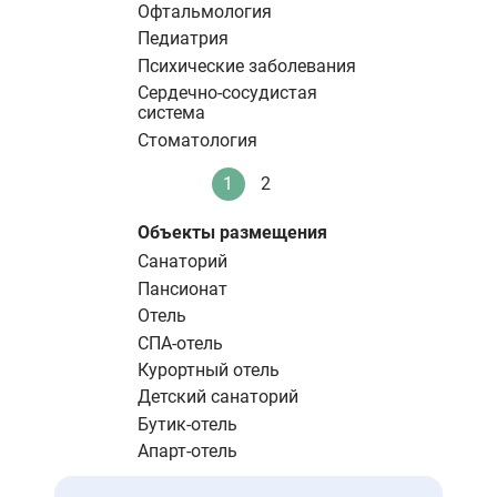
Офтальмология
Педиатрия
Психические заболевания
Сердечно-сосудистая
система
Стоматология
Нумерация
1
2
Текущая
Стандартное
страниц
страница
Объекты размещения
Санаторий
Пансионат
Отель
СПА-отель
Курортный отель
Детский санаторий
Бутик-отель
Апарт-отель