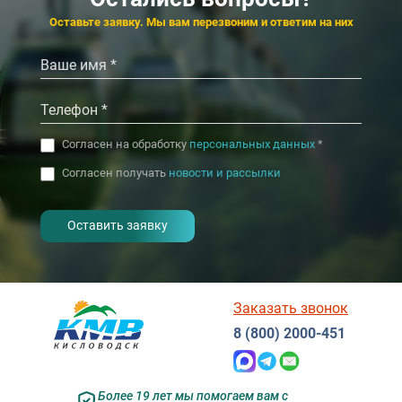
4.2
4.5
Кисловодск
К
‹
›
Оставьте заявку. Мы вам перезвоним и ответим на них
‹
›
Согласен на обработку
персональных данных
*
Согласен получать
новости и рассылки
- I agree to the processing of my
personal data
Заказать звонок
8 (800) 2000-451
Более 19 лет мы помогаем вам с