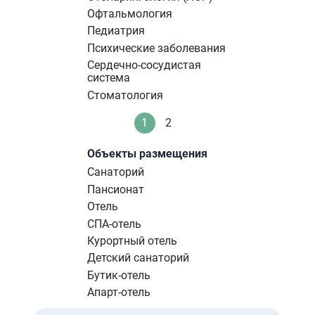
Офтальмология
Педиатрия
Психические заболевания
Сердечно-сосудистая
система
Стоматология
Нумерация
1
2
Текущая
Стандартное
страниц
страница
Объекты размещения
Санаторий
Пансионат
Отель
СПА-отель
Курортный отель
Детский санаторий
Бутик-отель
Апарт-отель