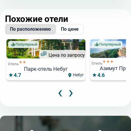
Похожие отели
По расположению
По цене
Популярный
Популярный
Цена по запросу
★★★
★★
Отель
Отель
Азимут Пром
Парк-отель Небуг
4.7
4.6
Небуг
‹
›
4 000
4
от
₽/сут.
от
★★★
Отель
Отель
ЛермонтовЪ
Агат
4.7
4.8
Лермонтово
К