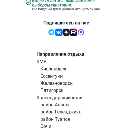
Более 19 лет мы помогаем вам с
выбором санатория.
И с каждым днём делаем это чуть лучше.
Подпишитесь на нас
Направления отдыха
КМВ
Кисловодск
Ессентуки
Железноводск
Пятигорск
Краснодарский край
район Анапы
район Геленджика
район Туапсе
Сочи