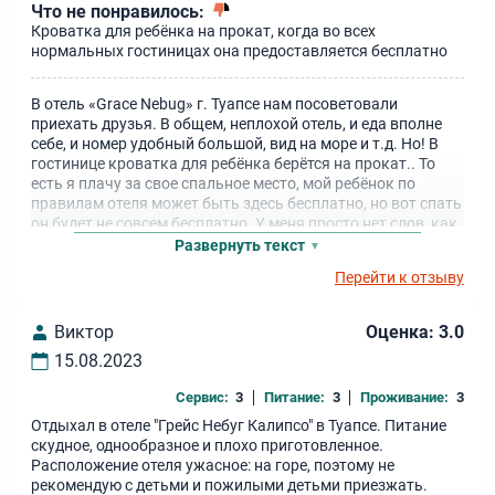
Что не понравилось:
Кроватка для ребёнка на прокат, когда во всех
нормальных гостиницах она предоставляется бесплатно
В отель «Grace Nebug» г. Туапсе нам посоветовали
приехать друзья. В общем, неплохой отель, и еда вполне
себе, и номер удобный большой, вид на море и т.д. Но! В
гостинице кроватка для ребёнка берётся на прокат.. То
есть я плачу за свое спальное место, мой ребёнок по
правилам отеля может быть здесь бесплатно, но вот спать
он будет не совсем бесплатно. У меня просто нет слов, как
это назвать! Ну то, что мы больше сюда не приедем
Развернуть текст
именно поэтому, это точно. Если вы без детей – отель вам
Перейти к отзыву
подойдёт, но, я думаю, родителей малышей, которым
нужна кроватка, этот факт оттолкнет.
Виктор
Оценка: 3.0
15.08.2023
Сервис:
3
Питание:
3
Проживание:
3
Отдыхал в отеле "Грейс Небуг Калипсо" в Туапсе. Питание
скудное, однообразное и плохо приготовленное.
Расположение отеля ужасное: на горе, поэтому не
рекомендую с детьми и пожилыми детьми приезжать.