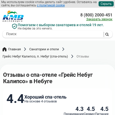
Перейти
Мы используем cookie чтобы делать сайт удобнее. Оставаясь на
Скрыть
сайте, вы соглашаетесь
с политикой cookie
к
основному
8 (800) 2000-451
содержанию
Заказать звонок
Помогаем с выбором санаториев и отелей 19 лет.
Не берём за это ничего.
- I agree to the processing of my
personal data
Главная
Санатории и отели
Грейс Небуг Калипсо, п. Небуг (спа-отель)
Отзывы
Отзывы о спа-отеле «Грейс Небуг
Калипсо» в Небуге
4.4
Хороший спа-отель
На основе 4 отзывов
4.3
4.5
4.5
Проживание
Сервис
Питание