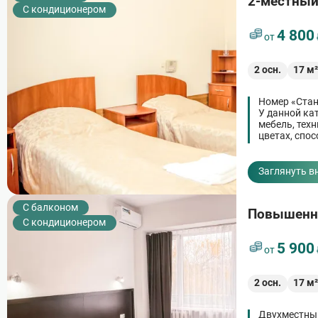
2-местный
С кондиционером
4 800
от
2
осн.
17
м
Номер «Стан
У данной ка
мебель, тех
цветах, спо
вариант иде
Заглянуть в
C балконом
Повышенно
С кондиционером
5 900
от
2
осн.
17
м
Двухместный