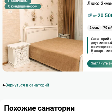
C балконом
Люкс 2-ме
С кондиционером
20 50
от
2
осн.
70
м
Санаторий «
двухместный
совмещенная
В апартамен
функциональ
бытовая тех
Заглянуть в
Нумерация
страниц
Вернуться в санаторий
Похожие санатории