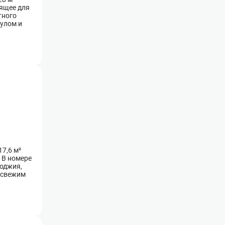
дящее для
тного
улом и
а свежем
7,6 м²
 В номере
лоджия,
 свежим
олотенец —