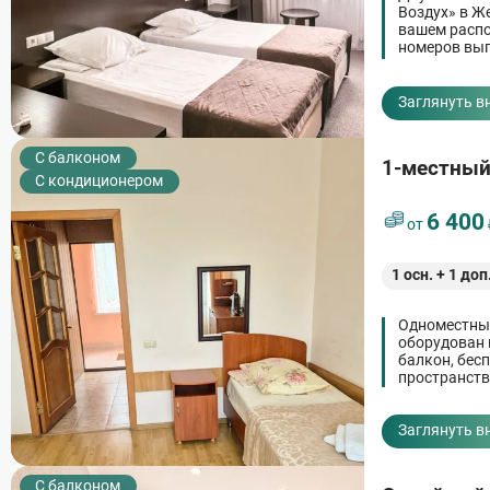
Воздух» в Ж
вашем распо
номеров вып
полноценног
Заглянуть в
C балконом
1-местный
С кондиционером
6 400
от
1
осн. +
1
доп
Одноместный
оборудован 
балкон, бес
пространств
Заглянуть в
C балконом