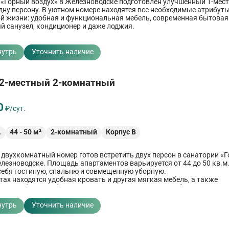
 «Горный воздух» в Железноводске подготовлен улучшенный 1-мес
одну персону. В уютном номере находятся все необходимые атрибут
й жизни: удобная и функциональная мебель, современная бытовая 
 санузел, кондиционер и даже лоджия.
кресло-кровать может стать дополнительным спальным местом для
ик и телевизор способствуют приятному досугу. В комнате есть не
мещения и хранения вещей.
нутрь
Уточнить наличие
2-местный 2-комнатный
0
₽/сут.
.
44
-
50
м²
2-комнатный
Корпус В
двухкомнатный номер готов встретить двух персон в санатории «
елезноводске. Площадь апартаментов варьируется от 44 до 50 кв.м
себя гостиную, спальню и совмещенную уборную.
тах находятся удобная кровать и другая мягкая мебель, а также
ые шкафы и тумбочки для размещения личных вещей. Есть зоны дл
аботы. Обстановка создана таким образом, чтобы гостям было м
нутрь
Уточнить наличие