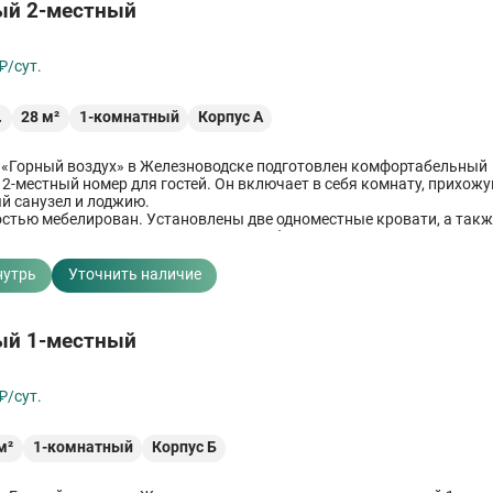
ый 2-местный
₽/сут.
.
28
м²
1-комнатный
Корпус А
 «Горный воздух» в Железноводске подготовлен комфортабельный
2-местный номер для гостей. Он включает в себя комнату, прихожу
 санузел и лоджию.
стью мебелирован. Установлены две одноместные кровати, а такж
н диван или два раздвижных кресла, благодаря чему можно прини
авлять их на ночь.
нутрь
Уточнить наличие
ый 1-местный
₽/сут.
м²
1-комнатный
Корпус Б