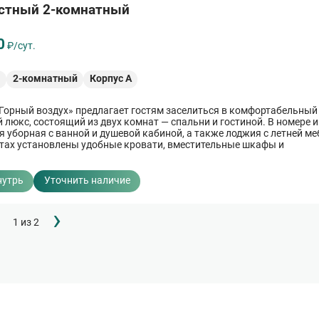
стный 2-комнатный
0
₽/сут.
²
2-комнатный
Корпус А
Горный воздух» предлагает гостям заселиться в комфортабельный
 люкс, состоящий из двух комнат — спальни и гостиной. В номере 
 уборная с ванной и душевой кабиной, а также лоджия с летней ме
тах установлены удобные кровати, вместительные шкафы и
ные столы. Кроме того, в пользование отдыхающих предоставляе
ника: холодильник, телевизор, электрочайник и фен.
нутрь
Уточнить наличие
Следующая
›
1 из 2
страница