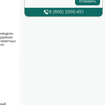
8 (800) 2000-451
новодске.
 удобная
в приятных
тот
рный