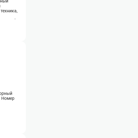
тный
ы
техника,
 гостей.
сколько
Горный
. Номер
я сна,
аксимально