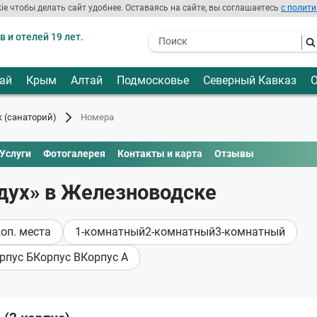
ie чтобы делать сайт удобнее. Оставаясь на сайте, вы соглашаетесь
с полити
 и отелей 19 лет.
- I agree to the processing of my
personal data
ай
Крым
Алтай
Подмосковье
Северный Кавказ
О
 (санаторий)
Номера
Услуги
Фотогалерея
Контакты и карта
Отзывы
дух» в Железноводске
доп. места
1-комнатный
2-комнатный
3-комнатный
рпус Б
Корпус В
Корпус А