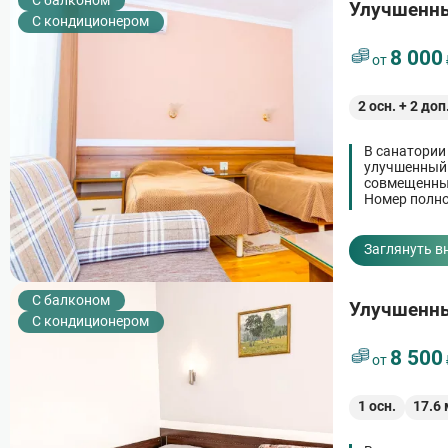
C балконом
Улучшенн
С кондиционером
8 000
от
2
осн. +
2
доп
В санатории
улучшенный 
совмещенный
Номер полно
предусмотре
гостей и ост
Заглянуть в
C балконом
Улучшенн
С кондиционером
8 500
от
1
осн.
17.6