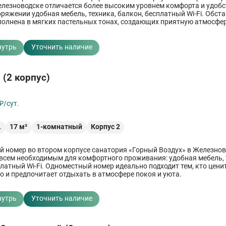
елезноводске отличается более высоким уровнем комфорта и удобс
ряжении удобная мебель, техника, балкон, бесплатный Wi-Fi. Обст
олнена в мягких пастельных тонах, создающих приятную атмосфе
о отдыха и восстановления здоровья.
нутрь
Уточнить наличие
 (2 корпус)
₽/сут.
.
17
м²
1-комнатный
Корпус 2
 номер во втором корпусе санатория «Горный Воздух» в Железно
всем необходимым для комфортного проживания: удобная мебель, 
платный Wi-Fi. Одноместный номер идеально подходит тем, кто цени
о и предпочитает отдыхать в атмосфере покоя и уюта.
нутрь
Уточнить наличие