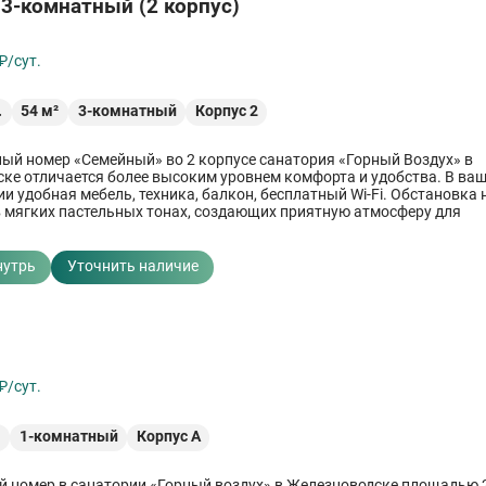
3-комнатный (2 корпус)
₽/сут.
.
54
м²
3-комнатный
Корпус 2
ый номер «Семейный» во 2 корпусе санатория «Горный Воздух» в
ке отличается более высоким уровнем комфорта и удобства. В ва
и удобная мебель, техника, балкон, бесплатный Wi-Fi. Обстановка
 мягких пастельных тонах, создающих приятную атмосферу для
о отдыха и восстановления здоровья.
нутрь
Уточнить наличие
й
₽/сут.
²
1-комнатный
Корпус А
 номер в санатории «Горный воздух» в Железноводске площадью 