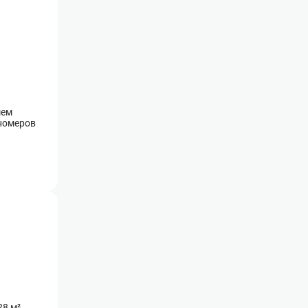
шем
 номеров
28 м²