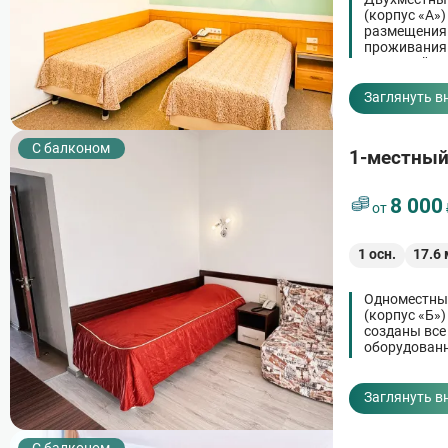
(корпус «А»
размещения 
проживания.
сушилкой дл
воздухе.
Заглянуть в
C балконом
1-местны
8 000
от
1
осн.
17.6
Одноместный
(корпус «Б»
созданы все
оборудованн
воздухом и 
через день, 
Заглянуть в