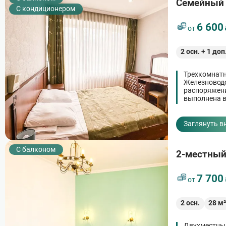
Семейный 
С кондиционером
6 600
от
2
осн. +
1
доп
Трехкомнатн
Железноводс
распоряжени
выполнена в
полноценног
Заглянуть в
C балконом
2-местны
7 700
от
2
осн.
28
м
Двухместный