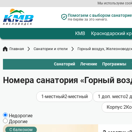
Мы используем cook
Перейти
к
Помогаем с выбором санаториев
Не берём за это ничего.
основному
содержанию
КМВ
Краснодарский кр
Главная
Санатории и отели
Горный воздух, Железноводск
Санаторий
Лечение
Программы
Номера санатория «Горный воз
1-местный
2-местный
1 доп. место
2 
Корпус 2
Ко
Недорогие
Дорогие
C балконом