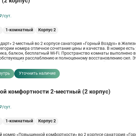
 (2 корпус)
₽/сут.
²
1-комнатный
Корпус 2
дарт» 2-местный во 2 корпусе санатория «Горный Воздух» в Желез
тегории номера отличное сочетание цены и качества. В номере есть
ника, балкон, бесплатный Wi-Fi. Пространство комнаты выполнено 
собствующих расслаблению и полноценному восстановлению сил. Э
ально подойдет для всех желающих отдохнуть вдвоём.
нутрь
Уточнить наличие
й комфортности 2-местный (2 корпус)
₽/сут.
²
1-комнатный
Корпус 2
 номер «Повышенной комфортности» во 2 корпусе санатория «Го