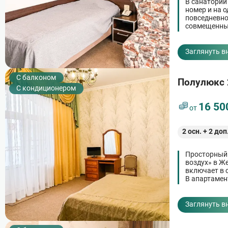
В санатории
номер и на 
повседневно
совмещенный
Раскладное 
Электрочайн
зон для раз
Заглянуть в
C балконом
Полулюкс 
С кондиционером
16 50
от
2
осн. +
2
доп
Просторный 
воздух» в Ж
включает в 
В апартамен
вместительн
общения и р
комфортно.
Заглянуть в