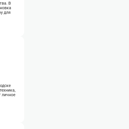
тва. В
ановка
ру для
водске
техника,
т личное