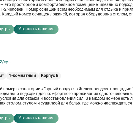
) — это просторное и комфортабельное помещение, идеально подхо
1-2 человек. Номер оснащен всем необходимым для отдыха и прия
 Каждый номер оснащен лоджией, которая оборудована столом, ст
я белья, предоставляя дополнительное пространство для отдыха н
нутрь
Уточнить наличие
й
₽/сут.
м²
1-комнатный
Корпус Б
 номер в санатории «Горный воздух» в Железноводске площадью 1
) идеально подходит для комфортного проживания одного человека.
 условия для отдыха и восстановления сил. В каждом номере есть 
ая столом, стулом и сушилкой для белья, где можно наслаждаться
красивыми видами. Уборка номера проводится ежедневно, смена п
смена постельного белья — 1 раз в 5–7 дней.
нутрь
Уточнить наличие