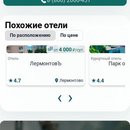
8 (800) 2000-451
Похожие отели
По расположению
По цене
4 000
от
₽/сут.
Отель
Курортный отель
ЛермонтовЪ
Парк оте
4.7
4.4
Лермонтово
‹
›
2 300
2
от
₽/сут.
от
★★★
★★★
Отель
Отель
Старый двор
Золотая Звезд