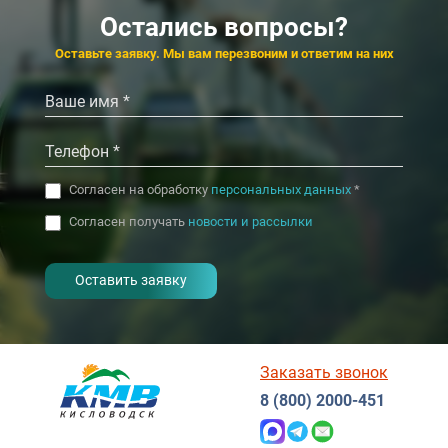
Остались вопросы?
4.5
4.2
Ессентуки
Оставьте заявку. Мы вам перезвоним и ответим на них
‹
›
Согласен на обработку
персональных данных
*
Согласен получать
новости и рассылки
- I agree to the processing of my
personal data
Заказать звонок
8 (800) 2000-451