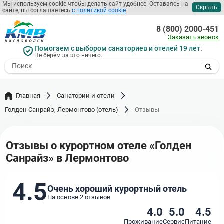
Перейти
Мы используем cookie чтобы делать сайт удобнее. Оставаясь на
Скрыть
сайте, вы соглашаетесь
с политикой cookie
к
основному
8 (800) 2000-451
содержанию
Заказать звонок
Помогаем с выбором санаториев и отелей 19 лет.
Не берём за это ничего.
- I agree to the processing of my
personal data
Главная
Санатории и отели
Голден Санрайз, Лермонтово (отель)
Отзывы
Отзывы о курортном отеле «Голден
Санрайз» в Лермонтово
4.5
Очень хороший курортный отель
На основе 2 отзывов
4.0
5.0
4.5
Проживание
Сервис
Питание