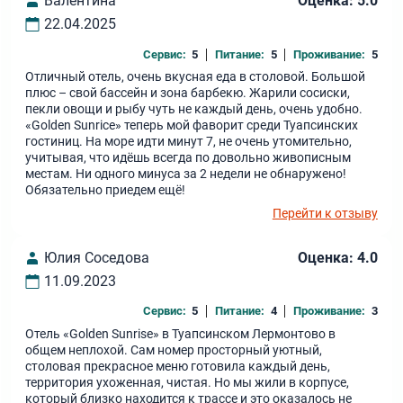
Валентина
Оценка: 5.0
22.04.2025
Сервис:
5
Питание:
5
Проживание:
5
Отличный отель, очень вкусная еда в столовой. Большой
плюс – свой бассейн и зона барбекю. Жарили сосиски,
пекли овощи и рыбу чуть не каждый день, очень удобно.
«Golden Sunrice» теперь мой фаворит среди Туапсинских
гостиниц. На море идти минут 7, не очень утомительно,
учитывая, что идёшь всегда по довольно живописным
местам. Ни одного минуса за 2 недели не обнаружено!
Обязательно приедем ещё!
Перейти к отзыву
Юлия Соседова
Оценка: 4.0
11.09.2023
Сервис:
5
Питание:
4
Проживание:
3
Отель «Golden Sunrise» в Туапсинском Лермонтово в
общем неплохой. Сам номер просторный уютный,
столовая прекрасное меню готовила каждый день,
территория ухоженная, чистая. Но мы жили в корпусе,
который близко находится к трассе и это оказалось не