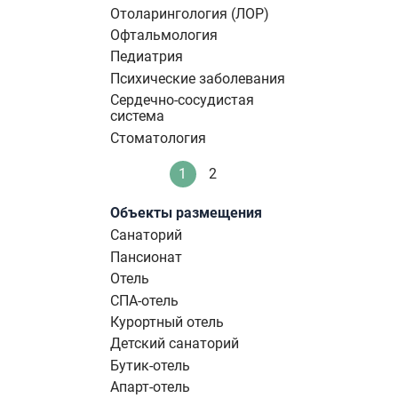
Отоларингология (ЛОР)
Офтальмология
Педиатрия
Психические заболевания
Сердечно-сосудистая
система
Стоматология
Нумерация
1
2
Текущая
Стандартное
страниц
страница
Объекты размещения
Санаторий
Пансионат
Отель
СПА-отель
Курортный отель
Детский санаторий
Бутик-отель
Апарт-отель