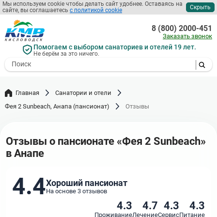
Перейти
Мы используем cookie чтобы делать сайт удобнее. Оставаясь на
Скрыть
сайте, вы соглашаетесь
с политикой cookie
к
основному
8 (800) 2000-451
содержанию
Заказать звонок
Помогаем с выбором санаториев и отелей 19 лет.
Не берём за это ничего.
- I agree to the processing of my
personal data
Главная
Санатории и отели
Фея 2 Sunbeach, Анапа (пансионат)
Отзывы
Отзывы о пансионате «Фея 2 Sunbeach»
в Анапе
4.4
Хороший пансионат
На основе 3 отзывов
4.3
4.7
4.3
4.3
Проживание
Лечение
Сервис
Питание