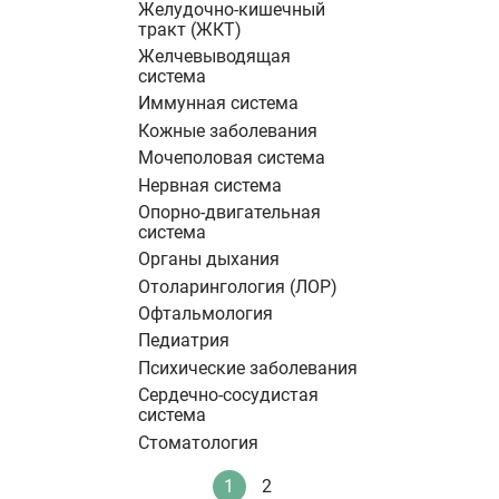
Желудочно-кишечный
тракт (ЖКТ)
Желчевыводящая
система
Иммунная система
Кожные заболевания
Мочеполовая система
Нервная система
Опорно-двигательная
система
Органы дыхания
Отоларингология (ЛОР)
Офтальмология
Педиатрия
Психические заболевания
Сердечно-сосудистая
система
Стоматология
Нумерация
1
2
Текущая
Стандартное