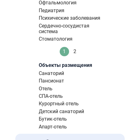
Офтальмология
Педиатрия
Психические заболевания
Сердечно-сосудистая
система
Стоматология
Нумерация
1
2
Текущая
Стандартное
страниц
страница
Объекты размещения
Санаторий
Пансионат
Отель
СПА-отель
Курортный отель
Детский санаторий
Бутик-отель
Апарт-отель