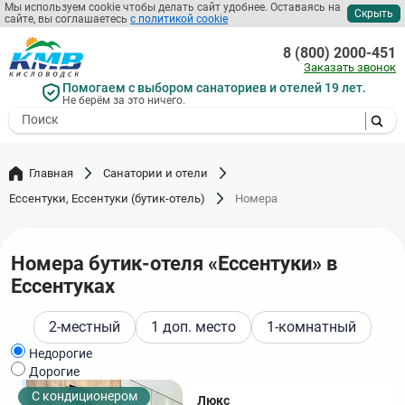
Перейти
Мы используем cookie чтобы делать сайт удобнее. Оставаясь на
Скрыть
сайте, вы соглашаетесь
с политикой cookie
к
основному
8 (800) 2000-451
содержанию
Заказать звонок
Помогаем с выбором санаториев и отелей 19 лет.
Не берём за это ничего.
- I agree to the processing of my
personal data
Главная
Санатории и отели
Ессентуки, Ессентуки (бутик-отель)
Номера
Номера бутик-отеля «Ессентуки» в
Ессентуках
2-местный
1 доп. место
1-комнатный
Недорогие
Дорогие
С кондиционером
Люкс