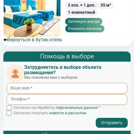
2
осн. +
1
доп.
35
м²
1-комнатный
Заглянуть внутрь
Уточнить наличие
Вернуться в бутик-отель
Помощь в выборе
Затрудняетесь в выборе объекта
размещения?
Мы поможем вам с выбором
Согласен на обработку
персональных данных
*
Согласен получать
новости и рассылки
- I agree to the processing of my personal data