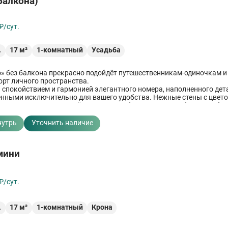
балкона)
₽/сут.
.
17
м²
1-комнатный
Усадьба
» без балкона прекрасно подойдёт путешественникам-одиночкам и 
рт личного пространства.
 спокойствием и гармонией элегантного номера, наполненного дет
нными исключительно для вашего удобства. Нежные стены с цвет
кое освещение сквозь лёгкую штору и безупречно подобранное офо
отвлечься от суеты и погрузиться в приятное расслабление.
нутрь
Уточнить наличие
мини
₽/сут.
.
17
м²
1-комнатный
Крона