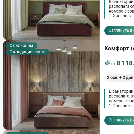
В санатории
располагают
номера с со
1-2 человек.
Заглянуть в
C балконом
Комфорт (
С кондиционером
8 118
от
2
осн. +
2
доп
В санатории
располагают
номера с со
1-2 человек.
Заглянуть в