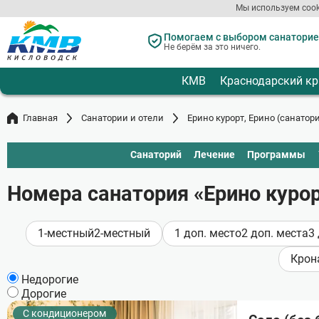
Мы используем cook
Перейти
к
Помогаем с выбором санаториев
Не берём за это ничего.
основному
содержанию
КМВ
Краснодарский кр
Главная
Санатории и отели
Ерино курорт, Ерино (санатор
Санаторий
Лечение
Программы
Номера санатория «Ерино курор
1-местный
2-местный
1 доп. место
2 доп. места
3
Крон
Недорогие
Дорогие
С кондиционером