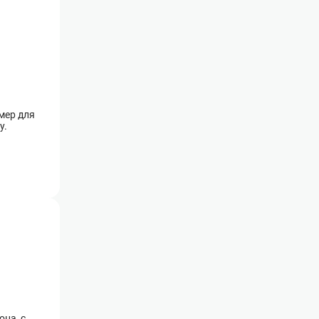
мер для
у.
она, с