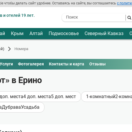
ie чтобы делать сайт удобнее. Оставаясь на сайте, вы соглашаетесь
с полити
 и отелей 19 лет.
- I agree to the processing of my
personal data
ай
Крым
Алтай
Подмосковье
Северный Кавказ
О
ий)
Номера
Услуги
Фотогалерея
Контакты и карта
Отзывы
т» в Ерино
 доп. места
4 доп. места
5 доп. мест
1-комнатный
2-комн
а
Дубрава
Усадьба