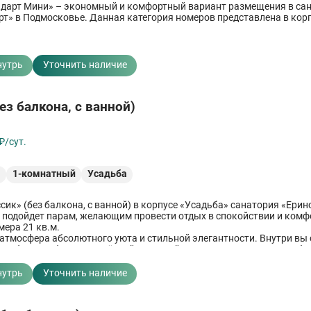
дарт Мини» – экономный и комфортный вариант размещения в са
рт» в Подмосковье. Данная категория номеров представлена в кор
нутрь
Уточнить наличие
ез балкона, с ванной)
₽/сут.
²
1-комнатный
Усадьба
сик» (без балкона, с ванной) в корпусе «Усадьба» санатория «Ерин
 подойдет парам, желающим провести отдых в спокойствии и комф
ера 21 кв.м.
 атмосфера абсолютного уюта и стильной элегантности. Внутри вы 
е себя дома благодаря тёплой цветовой гамме и качественному о
Каждый элемент обстановки подчеркивает красоту деталей и дарит
олной гармонии.
нутрь
Уточнить наличие