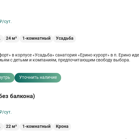
₽/сут.
.
24
м²
1-комнатный
Усадьба
орт» в корпусе «Усадьба» санатория «Ерино курорт» в п. Ерино ид
мьям с детьми и компаниям, предпочитающим свободу выбора.
нутрь
Уточнить наличие
без балкона)
₽/сут.
.
22
м²
1-комнатный
Крона