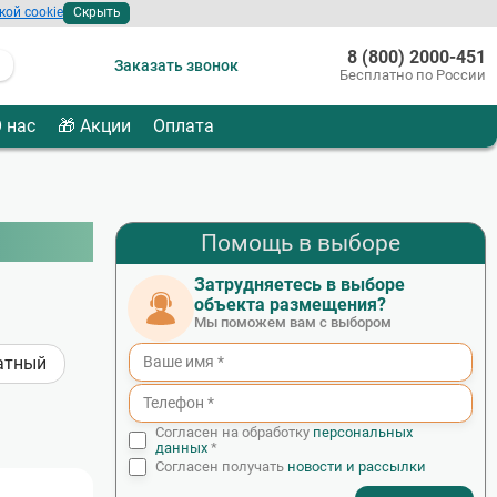
кой cookie
Скрыть
8 (800) 2000-451
Заказать звонок
Бесплатно по России
 нас
🎁 Акции
Оплата
Помощь в выборе
Затрудняетесь в выборе
объекта размещения?
Мы поможем вам с выбором
атный
Согласен на обработку
персональных
данных
*
Согласен получать
новости и рассылки
- I agree to the processing of my personal data