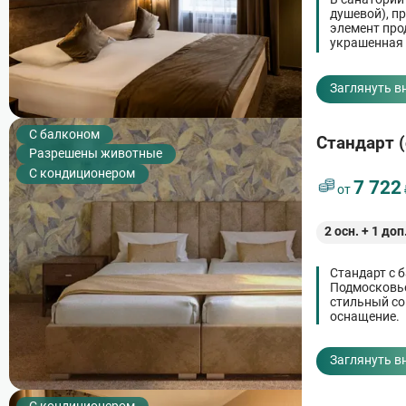
душевой), п
элемент про
украшенная 
домашнего у
стенах и по
Заглянуть в
C балконом
Стандарт 
Разрешены животные
С кондиционером
7 722
от
2
осн. +
1
доп
Стандарт с 
Подмосковье
стильный со
оснащение.
Заглянуть в