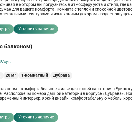
роживая в котором вы погрузитесь в атмосферу уюта и стиля, где 
думан для вашего комфорта. Комната с теплой и спокойной цветов
элегантными текстурами и изысканным декором, создает ощущен
юта. Большое окно пропускает мягкий дневной свет, нежно играю
дчеркивающий теплые тона интерьера.
нутрь
Уточнить наличие
(с балконом)
₽/сут.
.
20
м²
1-комнатный
Дубрава
балконом – комфортабельное жилье для гостей санатория «Ерино ку
. Расположены номера данной категории в корпусе «Дубрава». Но
временный интерьер, яркий дизайн, комфортабельную мебель, хор
нутрь
Уточнить наличие