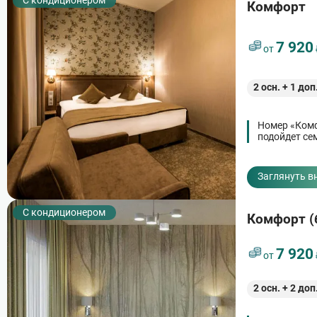
С кондиционером
Комфорт
7 920
от
2
осн. +
1
доп
Номер «Комф
подойдет се
Заглянуть в
С кондиционером
Комфорт (
7 920
от
2
осн. +
2
доп