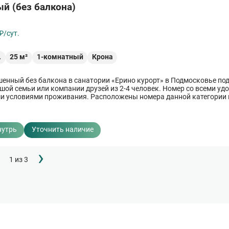
й (без балкона)
₽/сут.
.
25
м²
1-комнатный
Крона
енный без балкона в санатории «Ерино курорт» в Подмосковье под
шой семьи или компании друзей из 2-4 человек. Номер со всеми уд
 условиями проживания. Расположены номера данной категории 
нутрь
Уточнить наличие
Следующая
›
1 из 3
страница