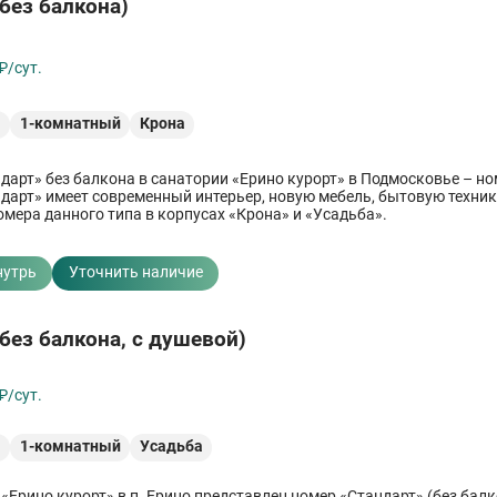
без балкона)
₽/сут.
²
1-комнатный
Крона
дарт» без балкона в санатории «Ерино курорт» в Подмосковье – но
ндарт» имеет современный интерьер, новую мебель, бытовую техник
омера данного типа в корпусах «Крона» и «Усадьба».
нутрь
Уточнить наличие
без балкона, с душевой)
₽/сут.
²
1-комнатный
Усадьба
«Ерино курорт» в п. Ерино представлен номер «Стандарт» (без балк