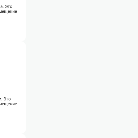
а. Это
змещение
. Это
змещение