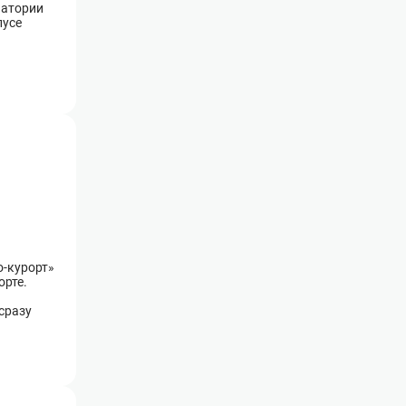
натории
пусе
о-курорт»
орте.
сразу
формлению