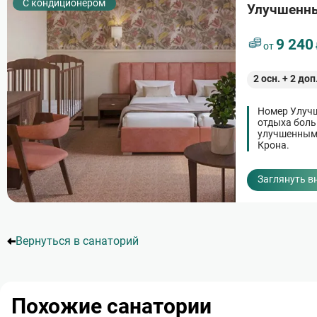
С кондиционером
Улучшенны
9 240
от
2
осн. +
2
доп
Номер Улучш
отдыха боль
улучшенными
Крона.
Заглянуть в
Нумерация
страниц
Вернуться в санаторий
Похожие санатории