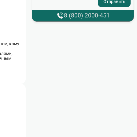
8 (800) 2000-451
тем, кому
алями,
очным
рмление