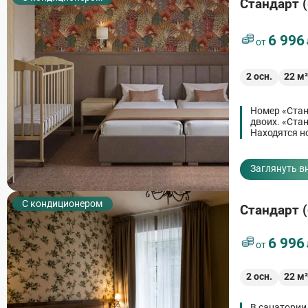
Стандарт (
6 996
от
2
осн.
22
м
Номер «Стан
двоих. «Ста
Находятся н
Заглянуть в
С кондиционером
Стандарт (
6 996
от
2
осн.
22
м
В санатории 