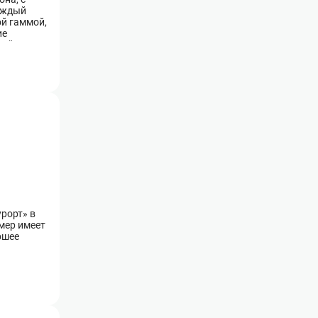
каждый
ой гаммой,
ие
щий на
рорт» в
мер имеет
ошее