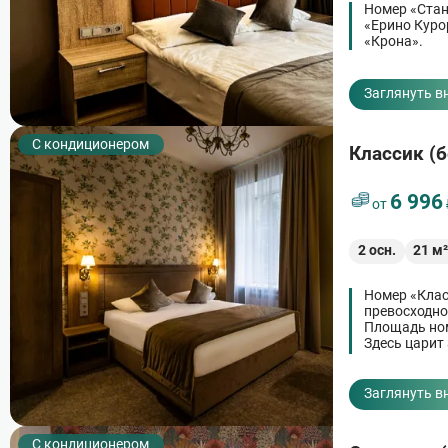
Номер «Стан
«Ерино Куро
«Крона».
Заглянуть в
С кондиционером
Классик (б
6 996
от
2
осн.
21
м
Номер «Клас
превосходно
Площадь ном
Здесь царит
почувствует
интерьера. 
ощущения п
Заглянуть в
С кондиционером