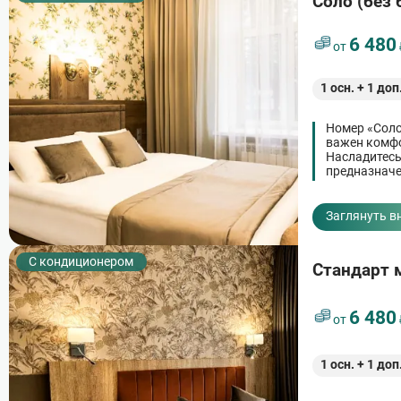
Соло (без 
6 480
от
1
осн. +
1
доп
Номер «Соло
важен комфо
Насладитесь
предназначе
узором, мяг
приглашают 
Заглянуть в
С кондиционером
Стандарт 
6 480
от
1
осн. +
1
доп