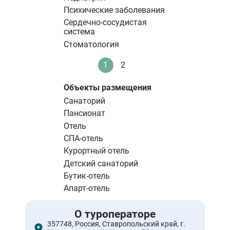
Психические заболевания
Сердечно-сосудистая
система
Стоматология
Нумерация
1
2
Текущая
Стандартное
страниц
страница
Объекты размещения
Санаторий
Пансионат
Отель
СПА-отель
Курортный отель
Детский санаторий
Бутик-отель
Апарт-отель
О туроператоре
357748, Россия, Ставропольский край, г.