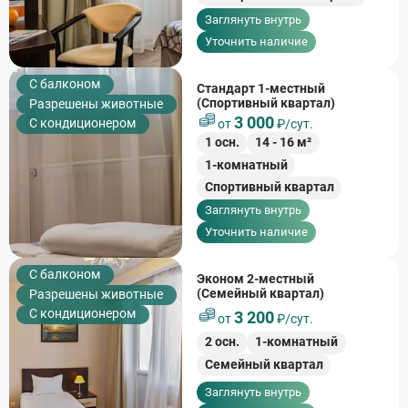
Заглянуть внутрь
Уточнить наличие
C балконом
Стандарт 1-местный
(Спортивный квартал)
Разрешены животные
3 000
С кондиционером
от
₽/сут.
1
осн.
14
-
16
м²
1-комнатный
Спортивный квартал
Заглянуть внутрь
Уточнить наличие
C балконом
Эконом 2-местный
(Семейный квартал)
Разрешены животные
С кондиционером
3 200
от
₽/сут.
2
осн.
1-комнатный
Семейный квартал
Заглянуть внутрь