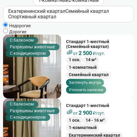
1-комнатный
2-комнатный
Екатерининский квартал
Семейный квартал
Спортивный квартал
Недорогие
Дорогие
C балконом
Стандарт 1-местный
(Семейный квартал)
Разрешены животные
2 500
С кондиционером
от
₽/сут.
1
осн.
14
м²
1-комнатный
Семейный квартал
Заглянуть внутрь
Уточнить наличие
C балконом
Стандарт 1-местный
Разрешены животные
2 900
от
₽/сут.
С кондиционером
1
осн.
14
-
16
м²
1-комнатный
Екатерининский квартал