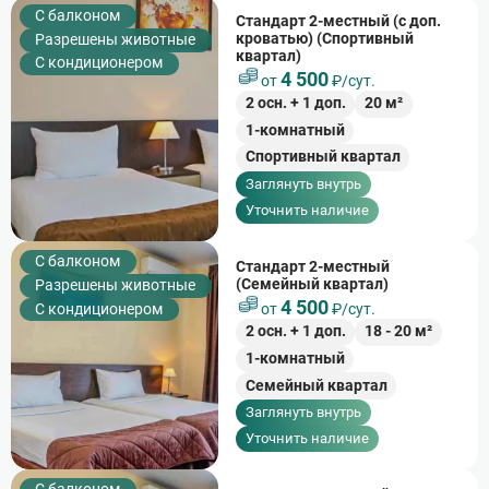
C балконом
Стандарт 2-местный (с доп.
кроватью) (Спортивный
Разрешены животные
квартал)
С кондиционером
4 500
от
₽/сут.
2
осн. +
1
доп.
20
м²
1-комнатный
Спортивный квартал
Заглянуть внутрь
Уточнить наличие
C балконом
Стандарт 2-местный
(Семейный квартал)
Разрешены животные
4 500
С кондиционером
от
₽/сут.
2
осн. +
1
доп.
18
-
20
м²
1-комнатный
Семейный квартал
Заглянуть внутрь
Уточнить наличие