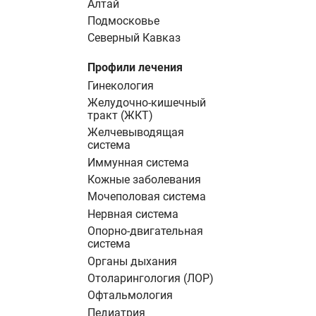
Алтай
Подмосковье
Северный Кавказ
Профили лечения
Гинекология
Желудочно-кишечный
тракт (ЖКТ)
Желчевыводящая
система
Иммунная система
Кожные заболевания
Мочеполовая система
Нервная система
Опорно-двигательная
система
Органы дыхания
Отоларингология (ЛОР)
Офтальмология
Педиатрия