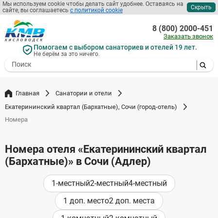
Мы используем cookie чтобы делать сайт удобнее. Оставаясь на
Скрыть
сайте, вы соглашаетесь
с политикой cookie
Перейти
к
8 (800) 2000-451
основному
Заказать звонок
содержанию
Помогаем с выбором санаториев и отелей 19 лет.
Не берём за это ничего.
- I agree to the processing of my
personal data
Главная
Санатории и отели
Екатерининский квартал (Бархатные), Сочи (город-отель)
Номера
Номера отеля «Екатерининский квартал
(Бархатные)» в Сочи (Адлер)
1-местный
2-местный
4-местный
1 доп. место
2 доп. места