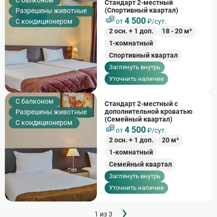
C балконом
Стандарт 2-местный
(Спортивный квартал)
Разрешены животные
4 500
С кондиционером
от
₽/сут.
2
осн. +
1
доп.
18
-
20
м²
1-комнатный
Спортивный квартал
Заглянуть внутрь
Уточнить наличие
C балконом
Стандарт 2-местный с
дополнительной кроватью
Разрешены животные
(Семейный квартал)
С кондиционером
4 500
от
₽/сут.
2
осн. +
1
доп.
20
м²
1-комнатный
Семейный квартал
Заглянуть внутрь
Уточнить наличие
Следующ
›
Нумерация
1 из 3