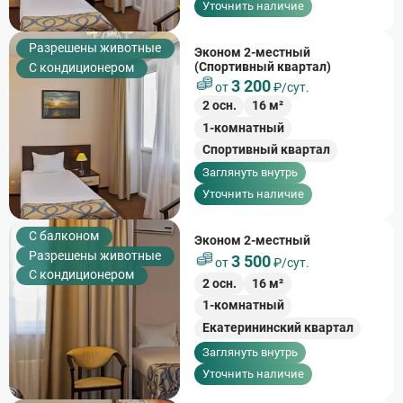
Уточнить наличие
Разрешены животные
Эконом 2-местный
(Спортивный квартал)
С кондиционером
3 200
от
₽/сут.
2
осн.
16
м²
1-комнатный
Спортивный квартал
Заглянуть внутрь
Уточнить наличие
C балконом
Эконом 2-местный
Разрешены животные
3 500
от
₽/сут.
С кондиционером
2
осн.
16
м²
1-комнатный
Екатерининский квартал
Заглянуть внутрь
Уточнить наличие