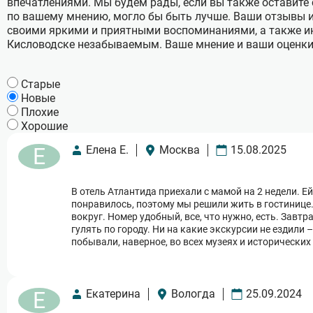
впечатлениями. Мы будем рады, если вы также оставите с
по вашему мнению, могло бы быть лучше. Ваши отзывы и
своими яркими и приятными воспоминаниями, а также и
Кисловодске незабываемым. Ваше мнение и ваши оценки 
Cтарые
Новые
Плохие
Хорошие
Е
Елена Е.
Москва
15.08.2025
В отель Атлантида приехали с мамой на 2 недели. Е
понравилось, поэтому мы решили жить в гостинице. 
вокруг. Номер удобный, все, что нужно, есть. Завт
гулять по городу. Ни на какие экскурсии не ездили 
побывали, наверное, во всех музеях и исторических
Е
Екатерина
Вологда
25.09.2024