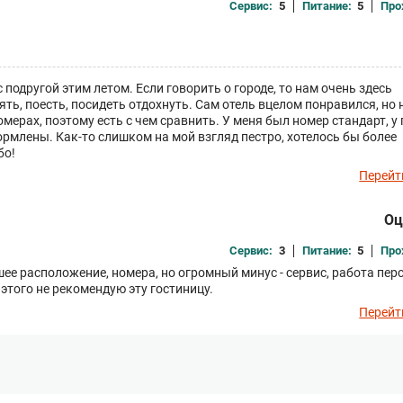
Сервис:
5
Питание:
5
Про
подругой этим летом. Если говорить о городе, то нам очень здесь
ять, поесть, посидеть отдохнуть. Сам отель вцелом понравился, но
ерах, поэтому есть с чем сравнить. У меня был номер стандарт, у 
рмлены. Как-то слишком на мой взгляд пестро, хотелось бы более
бо!
Перейт
Оц
Сервис:
3
Питание:
5
Про
ее расположение, номера, но огромный минус - сервис, работа пер
 этого не рекомендую эту гостиницу.
Перейт