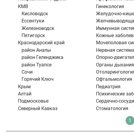
КМВ
Гинекология
Кисловодск
Желудочно-кише
Ессентуки
Желчевыводяща
Железноводск
Иммунная систе
Пятигорск
Кожные заболев
Краснодарский край
Мочеполовая си
район Анапы
Нервная систем
район Геленджика
Опорно-двигател
район Туапсе
Органы дыхания
Сочи
Отоларингологи
Горячий Ключ
Офтальмология
Крым
Педиатрия
Алтай
Психические за
Подмосковье
Сердечно-сосуди
Северный Кавказ
Стоматология
Нумерация
1
Т
страниц
с