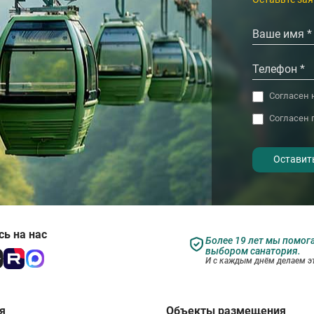
‹
›
Согласен 
Согласен 
- I agree to the processing of my
personal data
ь на нас
Более 19 лет мы помог
выбором санатория.
И с каждым днём делаем эт
я
Объекты размещения