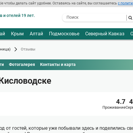
ie чтобы делать сайт удобнее. Оставаясь на сайте, вы соглашаетесь
с полити
 и отелей 19 лет.
- I agree to the processing of my
personal data
ай
Крым
Алтай
Подмосковье
Северный Кавказ
О
иница)
Отзывы
ги
Фотогалерея
Контакты и карта
 Кисловодске
4.7
4
Проживание
Сер
од от гостей, которые уже побывали здесь и поделились с