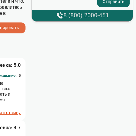
еле и что,
оделитесь
е в
8 (800) 2000-451
нировать
енка: 5.0
живание:
5
не
 тихо
ать и
емя
и к отзыву
енка: 4.7