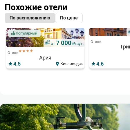
Похожие отели
По расположению
По цене
Популярный
Отель
7 000
от
₽/сут.
Гри
★★★★
Отель
Ария
4.5
4.6
Кисловодск
5 600
от
₽/сут.
★★★★
★★★
Отель
Отель
Сканди
4.8
4.7
Кисловодск