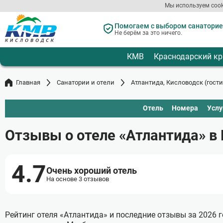
Мы используем cook
Перейти
к
Помогаем с выбором санаториев
Не берём за это ничего.
основному
содержанию
КМВ
Краснодарский кр
Главная
Санатории и отели
Атлантида, Кисловодск (гост
Отель
Номера
Услу
Отзывы о отеле «Атлантида» в
4.7
Очень хороший отель
На основе 3 отзывов
Рейтинг отеля «Атлантида» и последние отзывы за 2026 г