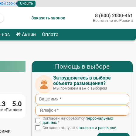
кой cookie
Скрыть
8 (800) 2000-451
Заказать звонок
Бесплатно по России
 нас
🎁 Акции
Оплата
Помощь в выборе
Затрудняетесь в выборе
объекта размещения?
Мы поможем вам с выбором
.3
5.0
вис
Питание
Согласен на обработку
персональных
данных
*
Согласен получать
новости и рассылки
воими
- I agree to the processing of my personal data