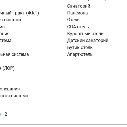
Санаторий
чный тракт (ЖКТ)
Пансионат
я система
Отель
ма
СПА-отель
ания
Курортный отель
стема
Детский санаторий
а
Бутик-отель
ьная система
Апарт-отель
я (ЛОР)
болевания
стая система
2
екущая
Стандартное
траница