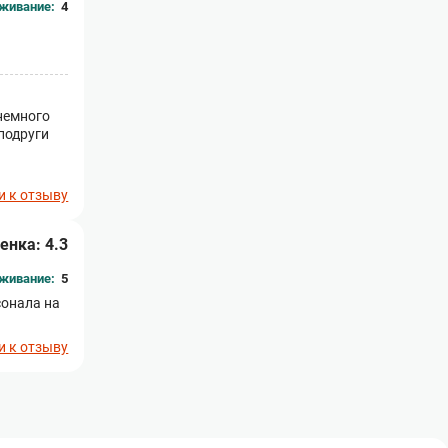
живание:
4
 немного
подруги
и к отзыву
енка: 4.3
живание:
5
сонала на
и к отзыву