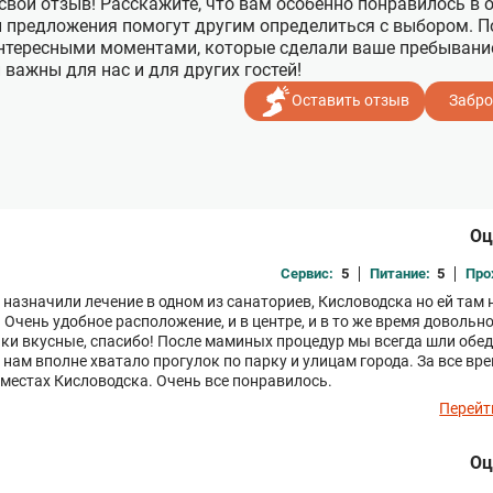
вой отзыв! Расскажите, что вам особенно понравилось в от
 предложения помогут другим определиться с выбором. П
нтересными моментами, которые сделали ваше пребывани
важны для нас и для других гостей!
Оставить отзыв
Забро
Оц
Сервис:
5
Питание:
5
Про
й назначили лечение в одном из санаториев, Кисловодска но ей там 
Очень удобное расположение, и в центре, и в то же время довольно
раки вкусные, спасибо! После маминых процедур мы всегда шли обед
– нам вполне хватало прогулок по парку и улицам города. За все вр
 местах Кисловодска. Очень все понравилось.
Перейт
Оц