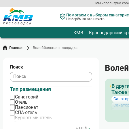
Мы используем cook
Перейти
к
Помогаем с выбором санаториев
Не берём за это ничего.
основному
содержанию
КМВ
Краснодарский кр
Главная
Волейбольная площадка
Волей
Поиск
В друг
Тип размещения
Также 
Санаторий
Санато
Отель
Санато
Пансионат
Санатор
СПА-отель
Курортный отель
Санатор
Бутик-отель
Санатор
Детский санаторий
+ Ещё