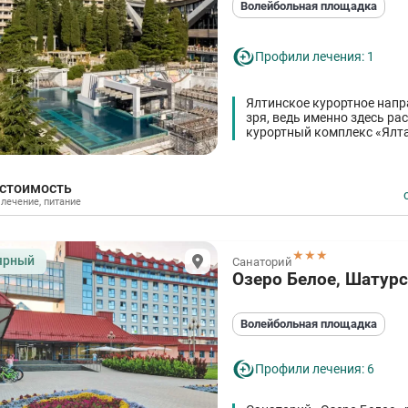
Волейбольная площадка
Профили лечения: 1
Ялтинское курортное напр
зря, ведь именно здесь р
курортный комплекс «Ялт
 стоимость
,
лечение
,
питание
★★★
ярный
Санаторий
Озеро Белое, Шатур
Волейбольная площадка
Профили лечения: 6