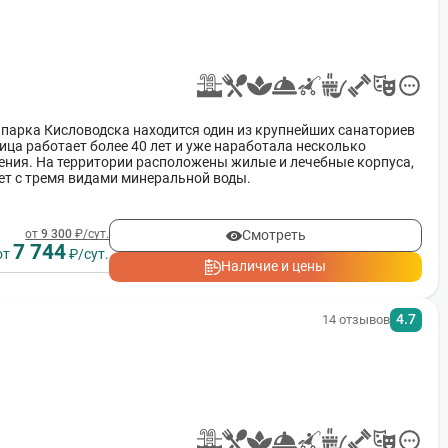
 парка Кисловодска находится один из крупнейших санаториев
ица работает более 40 лет и уже наработала несколько
ния. На территории расположены жилые и лечебные корпуса,
ет с тремя видами минеральной воды.
Смотреть
от
9 300
₽/сут.
7 744
от
₽/сут.
Наличие и цены
4.7
14 отзывов