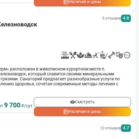
Наличие и цены
4.8
5 отзывов
Железноводск
рм» расположен в живописном курортном месте п.
Железноводск, который славится своими минеральными
грязями. Санаторий предлагает разнообразные услуги по
лению здоровья, сочетая современные методы лечения с
гиона.
Смотреть
9 700
от
₽/сут.
Наличие и цены
4.7
12 отзывов