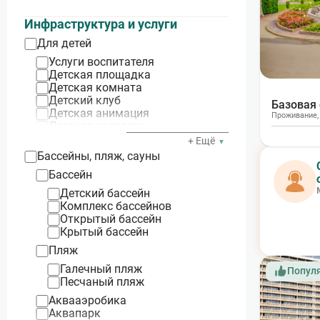
Крым
Только завтрак
Судак
Диетическое
Инфраструктура и услуги
Севастополь
Комплексное
Для детей
Евпатория
Кошерное
Алушта
1‑разовое
Услуги воспитателя
Ялта
2‑разовое
Детская площадка
Феодосия
3‑разовое
Детская комната
Песчаное
4‑разовое
Детский клуб
Базовая
Гаспра
5‑разовое
Детская анимация
Проживание
Мисхор
6-разовое
Детская кроватка
Симеиз
Детское питание
+ Ещё
Алупка
Игровые приставки
Бассейны, пляж, сауны
Форос
Детские коляски
Саки
Бассейн
Гурзуф
Детский бассейн
Каменское
Комплекс бассейнов
Оленевка
Открытый бассейн
Керчь
Крытый бассейн
Николаевка
Пляж
Щелкино
Мысовое
Галечный пляж
Попул
Заозёрное
Песчаный пляж
Коктебель
Аквааэробика
Алтай
Аквапарк