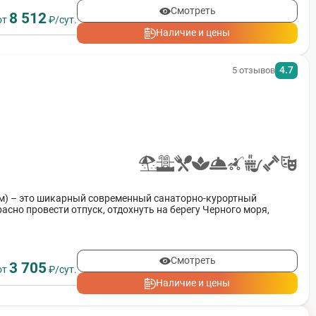
Смотреть
8 512
от
₽/сут.
Наличие и цены
4.7
5 отзывов
м) – это шикарный современный санаторно-курортный
асно провести отпуск, отдохнуть на берегу Черного моря,
Смотреть
3 705
от
₽/сут.
Наличие и цены