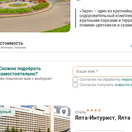
«Заря» – один из крупнейш
оздоровительный комплекс
крупными парками и терре
помимо цветников и скаме
 стоимость
,
лечение
,
питание
Сложно подобрать
самостоятельно?
Мы поможем вам с выбором!
Согласен на обработку
перс
Согласен получать
новости 
★★★★
ярный
Отель
Ялта-Интурист, Ялта