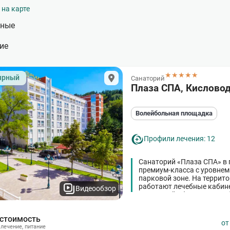
 на карте
рные
ие
★★★★★
ярный
Санаторий
Плаза СПА, Кислово
Волейбольная площадка
Профили лечения: 12
Санаторий «Плаза СПА» в 
премиум-класса с уровнем 
парковой зоне. На террит
работают лечебные кабине
Видеообзор
Санаторий оборудован со
бассейном.
 стоимость
о
,
лечение
,
питание