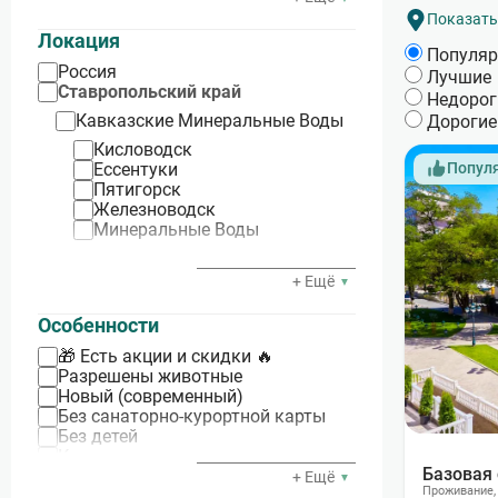
Апарт-отель
Показать
Локация
Популя
Россия
Лучшие
Ставропольский край
Недорог
Кавказские Минеральные Воды
Дорогие
Кисловодск
Ессентуки
Попул
Пятигорск
Железноводск
Минеральные Воды
Краснодарский край
+ Ещё
р-н Геленджика
Особенности
Геленджик
Бетта
🎁 Есть акции и скидки 🔥
Кабардинка
Разрешены животные
Архипо-Осиповка
Новый (современный)
Криница
Без санаторно-курортной карты
Дивноморское
Без детей
р-н Туапсе
Кондиционеры в номерах
Базовая
С питанием
+ Ещё
Небуг
Проживание
С лечением