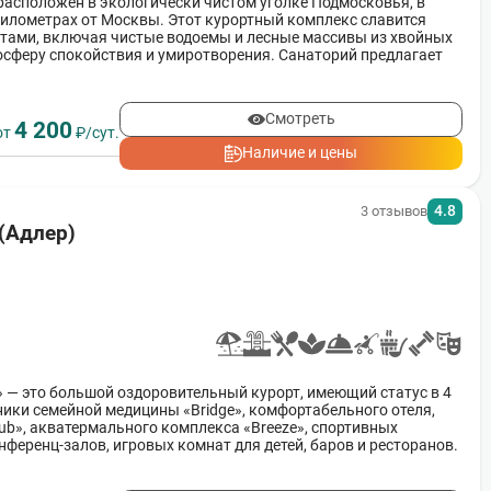
расположен в экологически чистом уголке Подмосковья, в
километрах от Москвы. Этот курортный комплекс славится
тами, включая чистые водоемы и лесные массивы из хвойных
мосферу спокойствия и умиротворения. Санаторий предлагает
их услуг, направленных на восстановление здоровья.
Смотреть
4 200
от
₽/сут.
Наличие и цены
4.8
3 отзывов
(Адлер)
 — это большой оздоровительный курорт, имеющий статус в 4
ники семейной медицины «Bridge», комфортабельного отеля,
lub», акватермального комплекса «Breeze», спортивных
ференц-залов, игровых комнат для детей, баров и ресторанов.