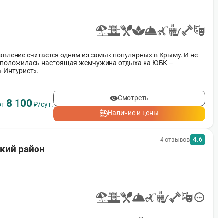
авление считается одним из самых популярных в Крыму. И не
асположилась настоящая жемчужина отдыха на ЮБК –
а-Интурист».
Смотреть
8 100
от
₽/сут.
Наличие и цены
4.6
4 отзывов
ский район