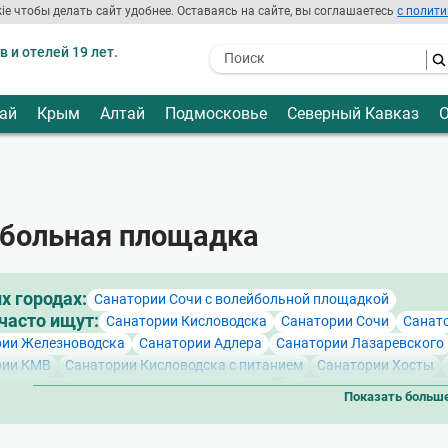
ie чтобы делать сайт удобнее. Оставаясь на сайте, вы соглашаетесь
с полити
 и отелей 19 лет.
- I agree to the processing of my
personal data
ай
Крым
Алтай
Подмосковье
Северный Кавказ
О
больная площадка
их городах:
Санатории Сочи с волейбольной площадкой
часто ищут:
Санатории Кисловодска
Санатории Сочи
Санат
рии Железноводска
Санатории Адлера
Санатории Лазаревского
рии КМВ
Санатории Кисловодска с питанием
Санатории Хосты
ии Кисловодска недорогие и бюджетные
Лучшие санатории Кисл
Показать больш
ии Пятигорска с питанием
Санатории Кисловодска на карте горо
ии Сочи на карте города