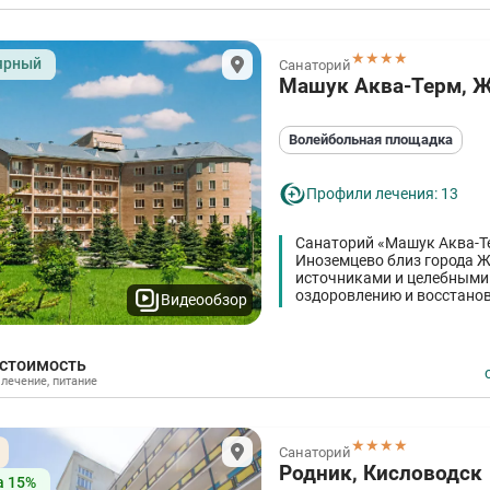
★★★★
ярный
Санаторий
Машук Аква-Терм, 
Волейбольная площадка
Профили лечения: 13
Санаторий «Машук Аква-Те
Иноземцево близ города 
источниками и целебными 
оздоровлению и восстанов
Видеообзор
природными ресурсами ре
 стоимость
,
лечение
,
питание
★★★★
Санаторий
Родник, Кисловодск
а 15%