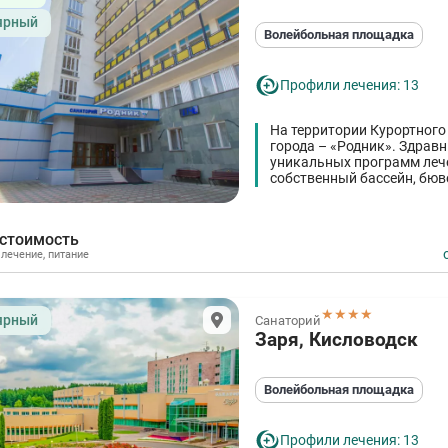
ярный
Волейбольная площадка
Профили лечения: 13
На территории Курортного
города – «Родник». Здравн
уникальных программ лече
собственный бассейн, бюв
 стоимость
,
лечение
,
питание
★★★★
ярный
Санаторий
Заря, Кисловодск
Волейбольная площадка
Профили лечения: 13