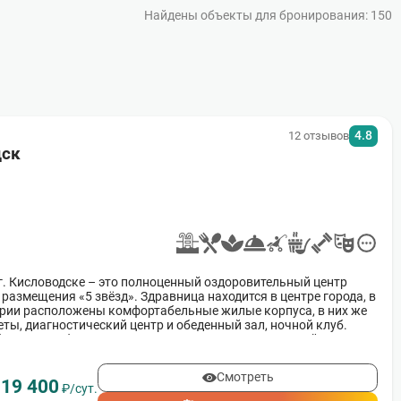
Найдены объекты для бронирования: 150
4.8
12 отзывов
дск
г. Кисловодске – это полноценный оздоровительный центр
размещения «5 звёзд». Здравница находится в центре города, в
ории расположены комфортабельные жилые корпуса, в них же
ты, диагностический центр и обеденный зал, ночной клуб.
бственным бюветом с четырьмя видами минеральной воды,
Смотреть
19 400
т
₽/сут.