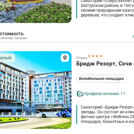
Санаторий «Озеро Белое» 
Шатурском районе, в 160 
своими природными красо
деревьев, что создает ат
широкий спектр медицинск
 стоимость
,
лечение
,
питание
★★★★
ярный
Отель
Бридж Резорт, Сочи 
Волейбольная площадка
Профили лечения: 11
Санаторий «Бридж Резорт»
звезды. Он состоит из кли
фитнес-центра «Wellness C
площадок, банкетных и кон