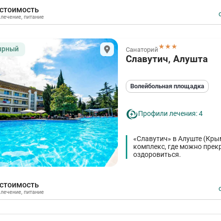
 стоимость
,
лечение
,
питание
★★★
ярный
Санаторий
Славутич, Алушта
Волейбольная площадка
Профили лечения: 4
«Славутич» в Алуште (Кры
комплекс, где можно прекр
оздоровиться.
 стоимость
,
лечение
,
питание