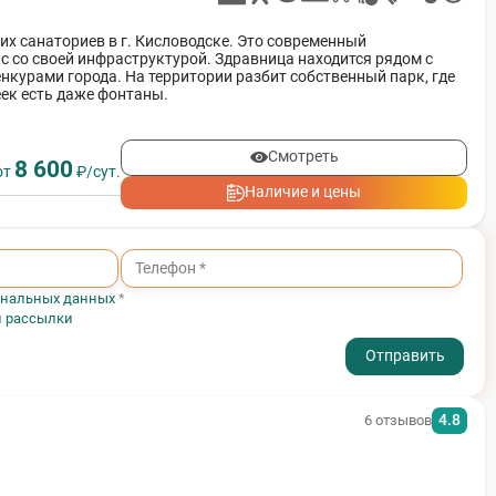
их санаториев в г. Кисловодске. Это современный
 со своей инфраструктурой. Здравница находится рядом с
нкурами города. На территории разбит собственный парк, где
ек есть даже фонтаны.
Смотреть
8 600
от
₽/сут.
Наличие и цены
ональных данных
*
и рассылки
- I agree to the processing of my personal data
4.8
6 отзывов