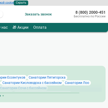
кой cookie
Скрыть
8 (800) 2000-451
Заказать звонок
Бесплатно по России
 нас
🎁 Акции
Оплата
ории Ессентуков
Санатории Пятигорска
Санатории Кисловодска с бассейном
Санатории Лоо
Санатории Сочи с бассейном
оводска
Санатории Ставропольского края
е
да
Санатории Ессентуков с питанием