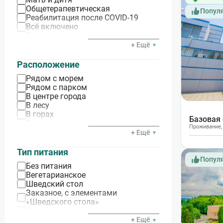
Стоматология
Ейск
Общетерапевтическая
Попул
Урология
Северный Кавказ
Реабилитация после COVID-19
Эндокринная система
Всё включено
Ингушетия
Детская программа лечения
Армхи
Женское здоровье
+ Ещё
Антистресс
Кабардино-Балкария
Мужское здоровье
Расположение
Нальчик
Детокс
Рядом с морем
Check-Up (диагностическая)
Карачаево-Черкессия
Рядом с парком
Программа выходного дня
Теберда
В центре города
В лесу
Дагестан
В горах
Базовая
Махачкала
Рядом с озером
Проживание
Манас
Рядом с вокзалом
+ Ещё
Рядом с Нарзанной галереей
Чечня
Рядом с курортным бульваром
Тип питания
Серноводское
Рядом с каскадной лестницей
Попул
Без питания
Адыгея
Вегетарианское
Красный Мост
Шведский стол
Заказное, с элементами
Северная Осетия
«Шведского стола»
Верхний Фиагдон
Заказное меню
Индивидуальное меню
+ Ещё