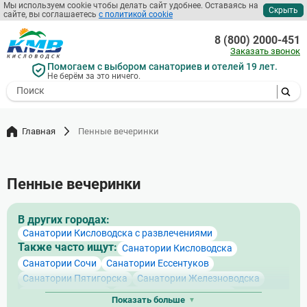
Мы используем cookie чтобы делать сайт удобнее. Оставаясь на
Скрыть
сайте, вы соглашаетесь
с политикой cookie
Перейти
к
8 (800) 2000-451
основному
Заказать звонок
содержанию
Помогаем с выбором санаториев и отелей 19 лет.
Не берём за это ничего.
- I agree to the processing of my
personal data
Главная
Пенные вечеринки
Пенные вечеринки
В других городах:
Санатории Кисловодска с развлечениями
Также часто ищут:
Санатории Кисловодска
Санатории Сочи
Санатории Ессентуков
Санатории Пятигорска
Санатории Железноводска
Санатории Адлера
Санатории Лазаревского
Показать больше