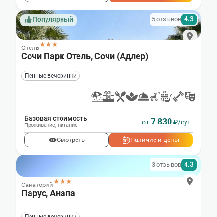
4.3
5 отзывов
Популярный
★★★
Отель
Сочи Парк Отель, Сочи (Адлер)
Пенные вечеринки
Базовая стоимость
7 830
от
₽/сут.
Проживание
,
питание
Смотреть
Наличие и цены
4.3
3 отзывов
★★★
Санаторий
Парус, Анапа
Пенные вечеринки