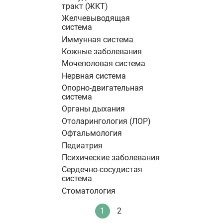
тракт (ЖКТ)
Желчевыводящая
система
Иммунная система
Кожные заболевания
Мочеполовая система
Нервная система
Опорно-двигательная
система
Органы дыхания
Отоларингология (ЛОР)
Офтальмология
Педиатрия
Психические заболевания
Сердечно-сосудистая
система
Стоматология
Нумерация
1
2
Текущая
Стандартное
страниц