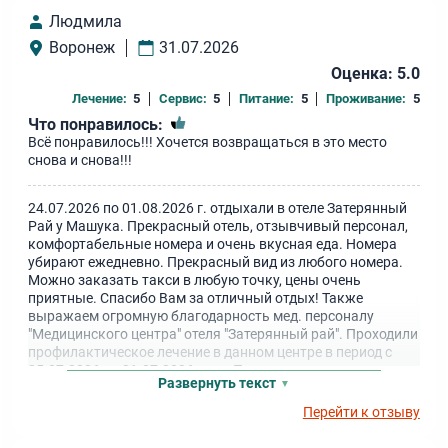
Людмила
Воронеж
31.07.2026
Оценка: 5.0
Лечение:
5
Сервис:
5
Питание:
5
Проживание:
5
Что понравилось:
Всё понравилось!!! Хочется возвращаться в это место
снова и снова!!!
24.07.2026 по 01.08.2026 г. отдыхали в отеле Затерянный
Рай у Машука. Прекрасный отель, отзывчивый персонал,
комфортабельные номера и очень вкусная еда. Номера
убирают ежедневно. Прекрасный вид из любого номера.
Можно заказать такси в любую точку, цены очень
приятные. Спасибо Вам за отличный отдых! Также
выражаем огромную благодарность мед. персоналу
"Медицинского центра" отеля "Затерянный рай". Проходили
профилактическое лечение в данном центре в период с
25.07.2026 по 31.07.2026 года. При первичном приеме
Развернуть текст
врач-терапевт провела полную диагностику организма на
аппарате, уточнила имеющиеся заболевания, дала
Перейти к отзыву
разъяснения и рекомендации по лечению. Нас с супругом
беспокоили боли в спине, ногах и руках. Нам были