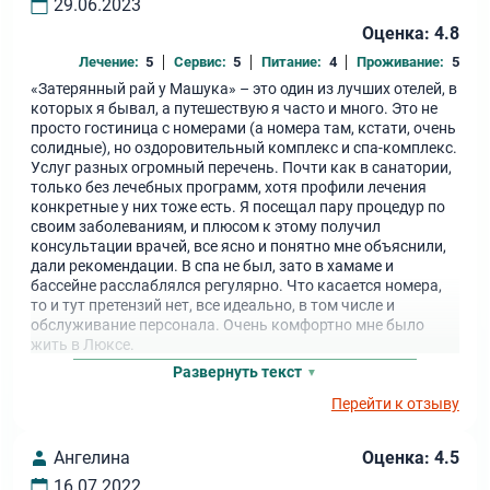
29.06.2023
Оценка: 4.8
Лечение:
5
Сервис:
5
Питание:
4
Проживание:
5
«Затерянный рай у Машука» – это один из лучших отелей, в
которых я бывал, а путешествую я часто и много. Это не
просто гостиница с номерами (а номера там, кстати, очень
солидные), но оздоровительный комплекс и спа-комплекс.
Услуг разных огромный перечень. Почти как в санатории,
только без лечебных программ, хотя профили лечения
конкретные у них тоже есть. Я посещал пару процедур по
своим заболеваниям, и плюсом к этому получил
консультации врачей, все ясно и понятно мне объяснили,
дали рекомендации. В спа не был, зато в хамаме и
бассейне расслаблялся регулярно. Что касается номера,
то и тут претензий нет, все идеально, в том числе и
обслуживание персонала. Очень комфортно мне было
жить в Люксе.
Развернуть текст
Перейти к отзыву
Ангелина
Оценка: 4.5
16.07.2022