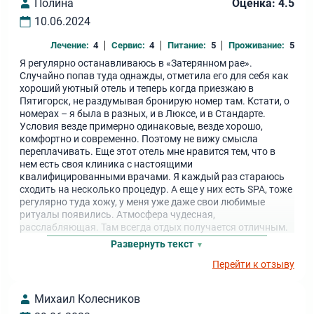
Полина
Оценка: 4.5
10.06.2024
Лечение:
4
Сервис:
4
Питание:
5
Проживание:
5
Я регулярно останавливаюсь в «Затерянном рае».
Случайно попав туда однажды, отметила его для себя как
хороший уютный отель и теперь когда приезжаю в
Пятигорск, не раздумывая бронирую номер там. Кстати, о
номерах – я была в разных, и в Люксе, и в Стандарте.
Условия везде примерно одинаковые, везде хорошо,
комфортно и современно. Поэтому не вижу смысла
переплачивать. Еще этот отель мне нравится тем, что в
нем есть своя клиника с настоящими
квалифицированными врачами. Я каждый раз стараюсь
сходить на несколько процедур. А еще у них есть SPA, тоже
регулярно туда хожу, у меня уже даже свои любимые
ритуалы появились. Атмосфера чудесная,
расслабляющая. Там всегда отдых получается отличным.
Довольна на 100%.
Развернуть текст
Перейти к отзыву
Михаил Колесников