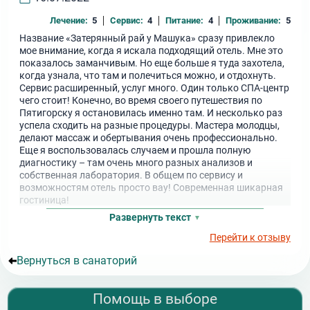
Лечение:
5
Сервис:
4
Питание:
4
Проживание:
5
Название «Затерянный рай у Машука» сразу привлекло
мое внимание, когда я искала подходящий отель. Мне это
показалось заманчивым. Но еще больше я туда захотела,
когда узнала, что там и полечиться можно, и отдохнуть.
Сервис расширенный, услуг много. Один только СПА-центр
чего стоит! Конечно, во время своего путешествия по
Пятигорску я остановилась именно там. И несколько раз
успела сходить на разные процедуры. Мастера молодцы,
делают массаж и обертывания очень профессионально.
Еще я воспользовалась случаем и прошла полную
диагностику – там очень много разных анализов и
собственная лаборатория. В общем по сервису и
возможностям отель просто вау! Современная шикарная
гостиница!
Развернуть текст
Перейти к отзыву
Вернуться в санаторий
Помощь в выборе