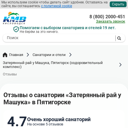
Перейти
Мы используем cookie чтобы делать сайт удобнее. Оставаясь на
Скрыть
сайте, вы соглашаетесь
с политикой cookie
к
основному
8 (800) 2000-451
содержанию
Заказать звонок
Помогаем с выбором санаториев и отелей 19 лет.
Не берём за это ничего.
- I agree to the processing of my
personal data
Главная
Санатории и отели
Затерянный рай у Машука, Пятигорск (оздоровительный
комплекс)
Отзывы
Отзывы о санатории «Затерянный рай у
Машука» в Пятигорске
4.7
Очень хороший санаторий
На основе 5 отзывов