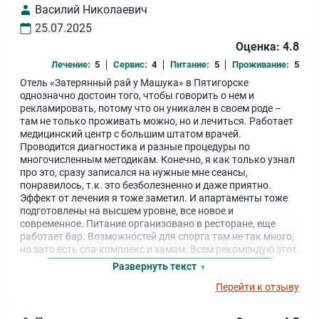
Василий Николаевич
рекомендованы физ.процедуры, водолечение и массаж.
Администратор грамотно составила расписание лечения.
25.07.2025
Мы успевали не только оздоровить организм, но и
Оценка: 4.8
культурно отдохнуть. Весь мед. персонал
доброжелательно и уважительно относится к своим
Лечение:
5
Сервис:
4
Питание:
5
Проживание:
5
пациентам, обстановка в мед.центре приятная. Все
Отель «Затерянный рай у Машука» в Пятигорске
возникающие вопросы решаются в течение нескольких
однозначно достоин того, чтобы говорить о нем и
минут. Главный врач всегда готова помочь в любых
рекламировать, потому что он уникален в своем роде –
вопросах. Благодаря массажу, проведённому
там не только проживать можно, но и лечиться. Работает
Станиславом, нас перестали мучить боли в спине, стало
медицинский центр с большим штатом врачей.
легче ходить. Массаж выполнен на высоком уровне!!!
Проводится диагностика и разные процедуры по
Также спасибо большое главной медсестре, мед. сестрам
многочисленным методикам. Конечно, я как только узнал
физ.кабинета и кабинета водолечения за позитивный
про это, сразу записался на нужные мне сеансы,
настрой и доброе отношение! Спасибо Вам дорогие
понравилось, т.к. это безболезненно и даже приятно.
мед.работники, Ваш труд бесценен!!! С уважением,
Эффект от лечения я тоже заметил. И апартаменты тоже
Дмитриевы Людмила и Сергей.
подготовлены на высшем уровне, все новое и
современное. Питание организовано в ресторане, еще
работает бар. Возможностей для спорта там не так много,
но зато есть спа-комплекс и хамам. Всем рекомендую этот
отель.
Развернуть текст
Перейти к отзыву