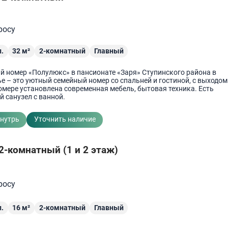
росу
.
32
м²
2-комнатный
Главный
й номер «Полулюкс» в пансионате «Заря» Ступинского района в
 – это уютный семейный номер со спальней и гостиной, с выходом
омере установлена современная мебель, бытовая техника. Есть
 санузел с ванной.
внутрь
Уточнить наличие
2-комнатный (1 и 2 этаж)
росу
.
16
м²
2-комнатный
Главный