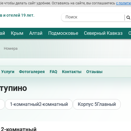
ie чтобы делать сайт удобнее. Оставаясь на сайте, вы соглашаетесь
с полити
 и отелей 19 лет.
- I agree to the processing of my
personal data
ай
Крым
Алтай
Подмосковье
Северный Кавказ
О
Номера
Услуги
Фотогалерея
FAQ
Контакты
Отзывы
Ступино
1-комнатный
2-комнатный
Корпус 5
Главный
 2-комнатный