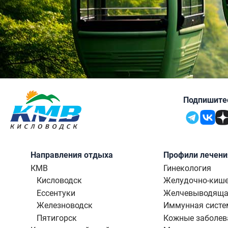
Подпишитес
Направления отдыха
Профили лечени
КМВ
Гинекология
Кисловодск
Желудочно-кише
Ессентуки
Желчевыводяща
Железноводск
Иммунная систе
Пятигорск
Кожные заболев