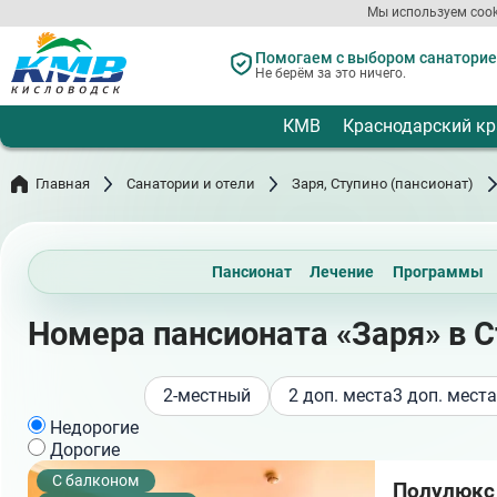
Перейти
Мы используем cook
к
основному
Помогаем с выбором санаториев
содержанию
Не берём за это ничего.
КМВ
Краснодарский кр
Главная
Санатории и отели
Заря, Ступино (пансионат)
Пансионат
Лечение
Программы
Номера пансионата «Заря» в 
2-местный
2 доп. места
3 доп. места
Недорогие
Дорогие
C балконом
Полулюкс