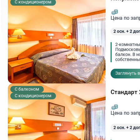
С кондиционером
Цена по зап
2
осн. +
2
доп
2-комнатны
Подмосковье
балкон. В н
собственный
Заглянуть 
C балконом
Стандарт 
С кондиционером
Цена по зап
2
осн. +
2
доп