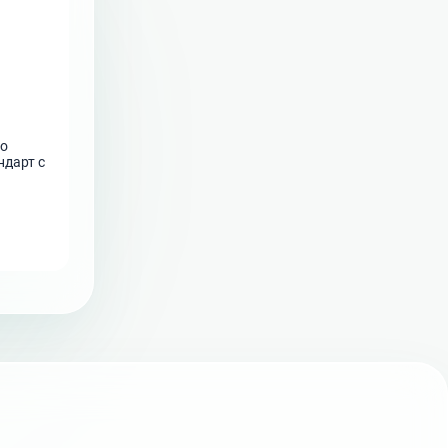
го
ндарт с