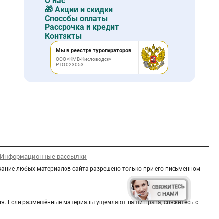
О нас
🎁 Акции и скидки
Способы оплаты
Рассрочка и кредит
Контакты
Мы в реестре туроператоров
ООО «КМВ-Кисловодск»
РТО 023053
Информационные рассылки
вание любых материалов сайта разрешено только при его письменном
СВЯЖИТЕСЬ
СВЯЖИТЕСЬ
С НАМИ
С НАМИ
ения. Если размещённые материалы ущемляют ваши права, свяжитесь с