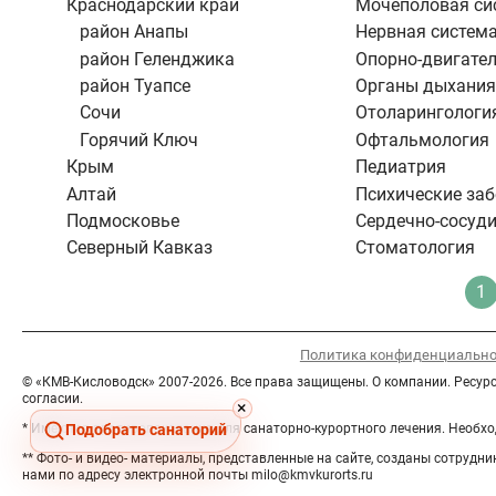
Краснодарский край
Мочеполовая си
район Анапы
Нервная систем
район Геленджика
Опорно-двигател
район Туапсе
Органы дыхания
Сочи
Отоларингологи
Горячий Ключ
Офтальмология
Крым
Педиатрия
Алтай
Психические за
Подмосковье
Сердечно-сосуди
Северный Кавказ
Стоматология
Нумерация
1
Т
страниц
с
Политика конфиденциально
© «КМВ-Кисловодск» 2007-2026. Все права защищены. О компании. Ресу
согласии.
Hide
×
button
* Имеются противопоказания для санаторно-курортного лечения. Необхо
Подобрать санаторий
** Фото- и видео- материалы, представленные на сайте, созданы сотру
нами по адресу электронной почты milo@kmvkurorts.ru