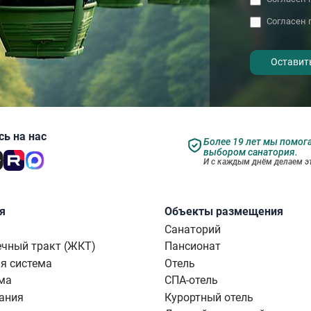
Согласен 
- I agree to the processing of my
personal data
ь на нас
Более 19 лет мы помог
выбором санатория.
И с каждым днём делаем эт
я
Объекты размещения
Санаторий
чный тракт (ЖКТ)
Пансионат
я система
Отель
ма
СПА-отель
ания
Курортный отель