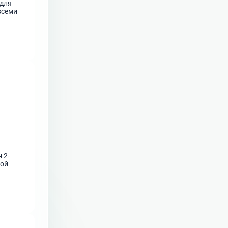
 для
всеми
 2-
шой