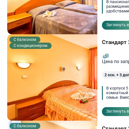
В пансиона
размещения
удобствами
Заглянуть 
C балконом
Стандарт 
С кондиционером
Цена по зап
2
осн. +
3
доп
В корпусе 5
комнатный 
семьи. Вмес
Заглянуть 
C балконом
Стандарт