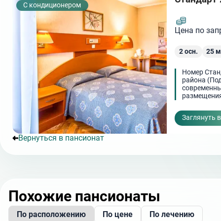
С кондиционером
Цена по зап
2
осн.
25
м
Номер Стан
района (По
современны
размещени
Заглянуть 
Вернуться в пансионат
Похожие пансионаты
По расположению
По цене
По лечению