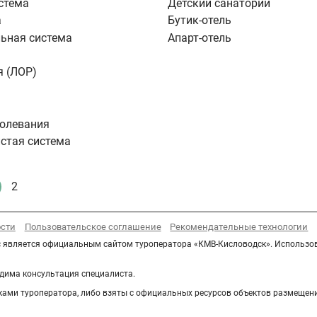
стема
Детский санаторий
а
Бутик-отель
ьная система
Апарт-отель
я (ЛОР)
болевания
стая система
2
екущая
Стандартное
траница
сти
Пользовательское соглашение
Рекомендательные технологии
рс является официальным сайтом туроператора «КМВ-Кисловодск». Использо
дима консультация специалиста.
дниками туроператора, либо взяты с официальных ресурсов объектов размещ