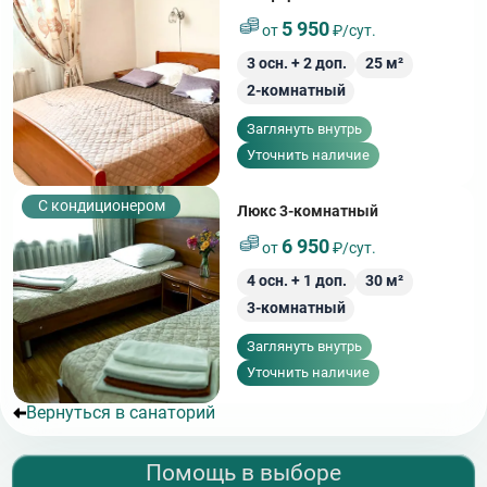
5 950
от
₽/сут.
3
осн. +
2
доп.
25
м²
2-комнатный
Заглянуть внутрь
Уточнить наличие
С кондиционером
Люкс 3-комнатный
6 950
от
₽/сут.
4
осн. +
1
доп.
30
м²
3-комнатный
Заглянуть внутрь
Уточнить наличие
Вернуться в санаторий
Помощь в выборе