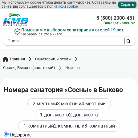
Перейти
Мы используем cookie чтобы делать сайт удобнее. Оставаясь на
Скрыть
сайте, вы соглашаетесь
с политикой cookie
к
основному
8 (800) 2000-451
содержанию
Заказать звонок
Помогаем с выбором санаториев и отелей 19 лет.
Не берём за это ничего.
- I agree to the processing of my
personal data
Главная
Санатории и отели
Сосны, Быково (санаторий)
Номера
Номера санатория «Сосны» в Быково
2-местный
3-местный
4-местный
1 доп. место
2 доп. места
1-комнатный
2-комнатный
3-комнатный
Недорогие