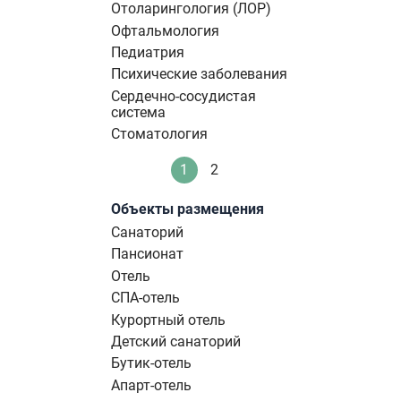
Отоларингология (ЛОР)
Офтальмология
Педиатрия
Психические заболевания
Сердечно-сосудистая
система
Стоматология
Нумерация
1
2
Текущая
Стандартное
страниц
страница
Объекты размещения
Санаторий
Пансионат
Отель
СПА-отель
Курортный отель
Детский санаторий
Бутик-отель
Апарт-отель