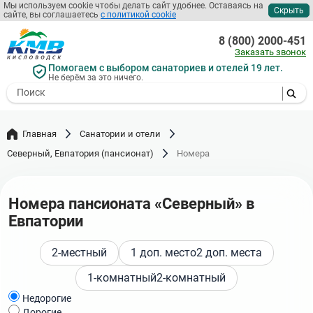
Перейти
Мы используем cookie чтобы делать сайт удобнее. Оставаясь на
Скрыть
сайте, вы соглашаетесь
с политикой cookie
к
основному
8 (800) 2000-451
содержанию
Заказать звонок
Помогаем с выбором санаториев и отелей 19 лет.
Не берём за это ничего.
- I agree to the processing of my
personal data
Главная
Санатории и отели
Северный, Евпатория (пансионат)
Номера
Номера пансионата «Северный» в
Евпатории
2-местный
1 доп. место
2 доп. места
1-комнатный
2-комнатный
Недорогие
Дорогие