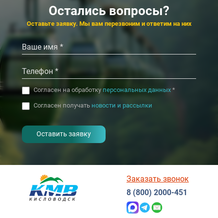
4.3
4.4
Судак
Остались вопросы?
4.5
4.8
Евпатория
‹
›
Оставьте заявку. Мы вам перезвоним и ответим на них
‹
›
Согласен на обработку
персональных данных
*
Согласен получать
новости и рассылки
- I agree to the processing of my
personal data
Заказать звонок
8 (800) 2000-451