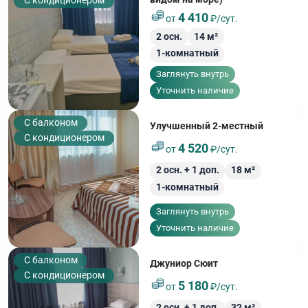
С кондиционером
4 410
от
₽/сут.
2
осн.
14
м²
1-комнатный
Заглянуть внутрь
Уточнить наличие
C балконом
Улучшенный 2-местный
С кондиционером
4 520
от
₽/сут.
2
осн. +
1
доп.
18
м²
1-комнатный
Заглянуть внутрь
Уточнить наличие
C балконом
Джуниор Сюит
С кондиционером
5 180
от
₽/сут.
2
осн. +
1
доп.
32
м²