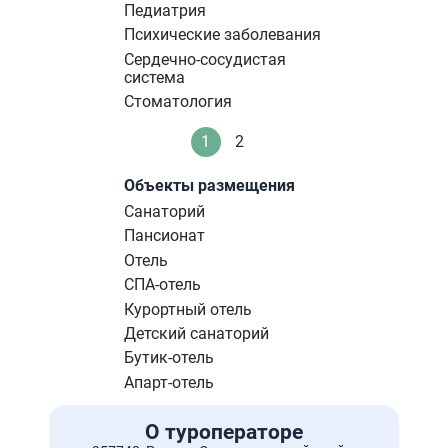
Педиатрия
Психические заболевания
Сердечно-сосудистая
система
Стоматология
Нумерация
1
2
Текущая
Стандартное
страниц
страница
Объекты размещения
Санаторий
Пансионат
Отель
СПА-отель
Курортный отель
Детский санаторий
Бутик-отель
Апарт-отель
О туроператоре