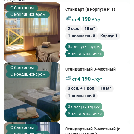
C балконом
Стандарт (в корпусе №1)
С кондиционером
4 190
от
₽/сут.
2
осн.
18
м²
1-комнатный
Корпус 1
Заглянуть внутрь
Уточнить наличие
C балконом
Стандартный 3-местный
С кондиционером
4 190
от
₽/сут.
3
осн. +
1
доп.
18
м²
1-комнатный
Заглянуть внутрь
Уточнить наличие
C балконом
Стандартный 2-местный (с
видом на море)