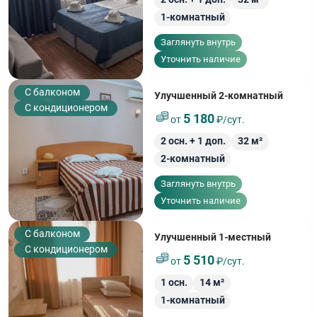
1-комнатный
Заглянуть внутрь
Уточнить наличие
C балконом
Улучшенный 2‑комнатный
С кондиционером
5 180
от
₽/сут.
2
осн. +
1
доп.
32
м²
2-комнатный
Заглянуть внутрь
Уточнить наличие
C балконом
Улучшенный 1-местный
С кондиционером
5 510
от
₽/сут.
1
осн.
14
м²
1-комнатный