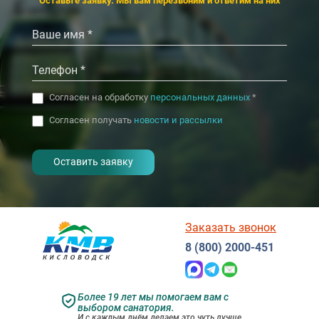
‹
›
Оставьте заявку. Мы вам перезвоним и ответим на них
‹
›
Согласен на обработку
персональных данных
*
Согласен получать
новости и рассылки
- I agree to the processing of my
personal data
Заказать звонок
8 (800) 2000-451
Более 19 лет мы помогаем вам с
выбором санатория.
И с каждым днём делаем это чуть лучше.