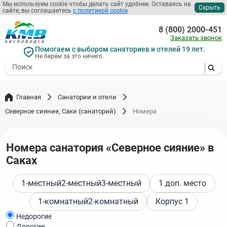
Перейти
Мы используем cookie чтобы делать сайт удобнее. Оставаясь на
Скрыть
сайте, вы соглашаетесь
с политикой cookie
к
основному
8 (800) 2000-451
содержанию
Заказать звонок
Помогаем с выбором санаториев и отелей 19 лет.
Не берём за это ничего.
- I agree to the processing of my
personal data
Главная
Санатории и отели
Северное сияние, Саки (санаторий)
Номера
Номера санатория «Северное сияние» в
Саках
1-местный
2-местный
3-местный
1 доп. место
1-комнатный
2-комнатный
Корпус 1
Недорогие
Дорогие