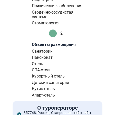
Психические заболевания
Сердечно-сосудистая
система
Стоматология
Нумерация
1
2
Текущая
Стандартное
страниц
страница
Объекты размещения
Санаторий
Пансионат
Отель
СПА-отель
Курортный отель
Детский санаторий
Бутик-отель
Апарт-отель
О туроператоре
357748, Россия, Ставропольский край, г.