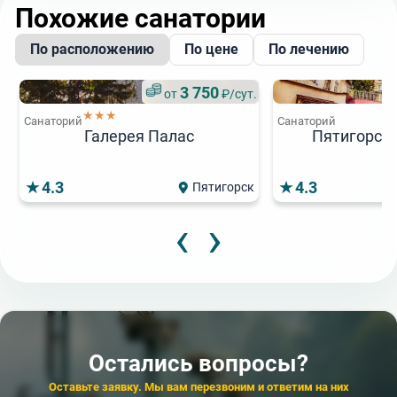
Похожие санатории
По расположению
По цене
По лечению
3 750
от
₽/сут.
★★★
Санаторий
Санаторий
Галерея Палас
Пятигорска
4.3
4.3
Пятигорск
‹
›
4 980
4
6
от
₽/сут.
от
от
Популярный
★★★
★★★
Санаторий
Санаторий
Санаторий
6 200
от
₽/сут.
Пятигорье
Курортная больн
Зори Ставропол
★★★
Санаторий
Тарханы
3.9
4.5
4.4
4.5
Пятигорск
Пятигорск
К
Остались вопросы?
‹
‹
›
›
Оставьте заявку. Мы вам перезвоним и ответим на них