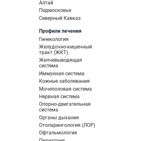
Алтай
Подмосковье
Северный Кавказ
Профили лечения
Гинекология
Желудочно-кишечный
тракт (ЖКТ)
Желчевыводящая
система
Иммунная система
Кожные заболевания
Мочеполовая система
Нервная система
Опорно-двигательная
система
Органы дыхания
Отоларингология (ЛОР)
Офтальмология
Педиатрия