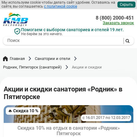
Перейти
Мы используем cookie чтобы делать сайт удобнее. Оставаясь на
Скрыть
сайте, вы соглашаетесь
с политикой cookie
к
основному
8 (800) 2000-451
содержанию
Заказать звонок
Помогаем с выбором санаториев и отелей 19 лет.
Не берём за это ничего.
- I agree to the processing of my
personal data
Главная
Санатории и отели
Родник, Пятигорск (санаторий)
Акции и скидки
Акции и скидки санатория «Родник» в
Пятигорске
🔥 Скидка 10 %
с 16.01.2017 по 12.03.2017
Скидка 10% на отдых в санатории «Родник»
Пятигорск