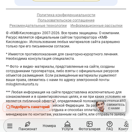
Политика конфиденциальности
Пользовательское соглашение
Рекомендательные технологии
Информационные рассылки
© «КМВ-Кисловодск» 2007-2026. Все права защищены. О компании.
Ресурс является официальным сайтом туроператора «КМВ-
Кисловодск». Использование любых материалов сайта разрешено
только при его письменном согласии.
* Имеются противопоказания для санаторно-курортного лечения.
Необходима консультация специалиста.
** Фото- и видео- материалы, представленные на сайте, созданы
сотрудниками туроператора, либо взяты с официальных ресурсов
объектов размещения. Если размещённые материалы ущемляют
ваши права, свяжитесь с нами по адресу электронной почты
milo@kmvkurorts.ru
*** Любая информация на сайте предоставлена исключительно для
ознакомления и в ориентировочных целях, и ни при каких условиях не
является публичной офертой, определяемой положениями статьи 437
Hide
×
СВЯЖИТЕСЬ
СВЯЖИТЕСЬ
Гражданского кодекса Российской Федерации. За расчётом
button
Подобрать санаторий
С НАМИ
С НАМИ
окончательной стоимости отдыха и способах оплаты обращайтесь к
менеджерам по контактам, указанным на сайте, или отправьте заявку.
≡
Номера
Пансионат
Услуги
Фотогалерея
FAQ
Контак