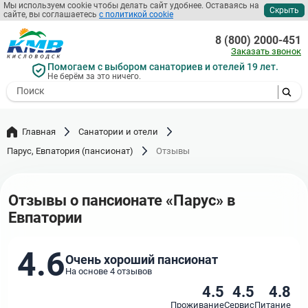
Перейти
Мы используем cookie чтобы делать сайт удобнее. Оставаясь на
Скрыть
сайте, вы соглашаетесь
с политикой cookie
к
основному
8 (800) 2000-451
содержанию
Заказать звонок
Помогаем с выбором санаториев и отелей 19 лет.
Не берём за это ничего.
- I agree to the processing of my
personal data
Главная
Санатории и отели
Парус, Евпатория (пансионат)
Отзывы
Отзывы о пансионате «Парус» в
Евпатории
4.6
Очень хороший пансионат
На основе 4 отзывов
4.5
4.5
4.8
Проживание
Сервис
Питание