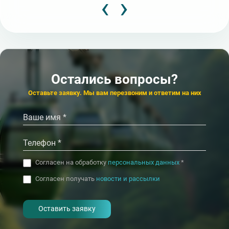
‹
›
4 000
4
от
₽/сут.
от
★★★★
★★★
Пансионат
Пансионат
Фаворит
Радуга
4.1
4.6
Кисловодск
Остались вопросы?
‹
›
Оставьте заявку. Мы вам перезвоним и ответим на них
Согласен на обработку
персональных данных
*
Согласен получать
новости и рассылки
- I agree to the processing of my
personal data