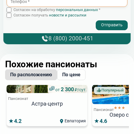
Согласен на обработку
персональных данных
*
Согласен получать
новости и рассылки
- I agree to the processing of my personal data
8 (800) 2000-451
Похожие пансионаты
По расположению
По цене
2 300
от
₽/сут.
Популярный
Пансионат
Астра-центр
★★★
Пансионат
Озеро сн
4.2
4.6
Евпатория