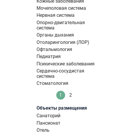
Кожные заболевания
Мочеполовая система
Нервная система
Опорно-двигательная
система
Органы дыхания
Отоларингология (ЛОР)
Офтальмология
Педиатрия
Психические заболевания
Сердечно-сосудистая
система
Стоматология
Нумерация
1
2
Текущая
Стандартное
страниц
страница
Объекты размещения
Санаторий
Пансионат
Отель