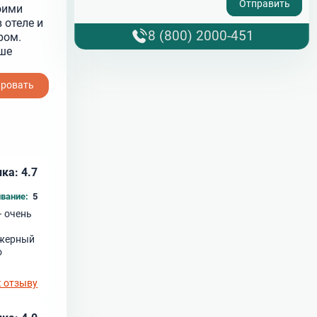
воими
 отеле и
8 (800) 2000-451
ром.
ше
ировать
ка: 4.7
вание:
5
– очень
ажерный
о
к отзыву