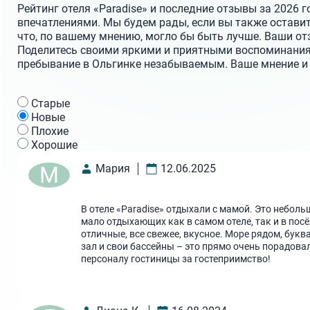
Рейтинг отеля «Paradise» и последние отзывы за 2026 
впечатлениями. Мы будем рады, если вы также оставите
что, по вашему мнению, могло бы быть лучше. Ваши о
Поделитесь своими яркими и приятными воспоминания
пребывание в Ольгинке незабываемым. Ваше мнение и в
Cтарые
Новые
Плохие
Хорошие
М
Мария
12.06.2025
В отеле «Paradise» отдыхали с мамой. Это небол
мало отдыхающих как в самом отеле, так и в пос
отличные, все свежее, вкусное. Море рядом, бук
зал и свои бассейны – это прямо очень порадовал
персоналу гостиницы за гостеприимство!