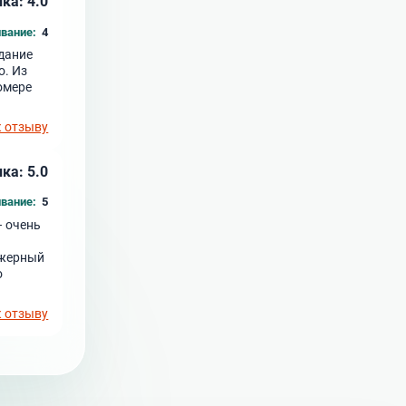
ка: 4.0
вание:
4
идание
о. Из
омере
к отзыву
ка: 5.0
вание:
5
– очень
ажерный
о
к отзыву