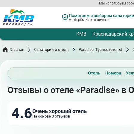
Перейти
Мы используем cook
к
основному
Помогаем с выбором санаториев
содержанию
Не берём за это ничего.
КМВ
Краснодарский кр
Главная
Санатории и отели
Paradise, Туапсе (отель)
Отель
Номера
Усл
Отзывы о отеле «Paradise» в 
4.6
Очень хороший отель
На основе 3 отзывов