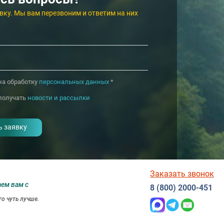
4.6
4.6
Кисловодск
Москва
вку. Мы вам перезвоним и ответим на них
на обработку
персональных данных
*
получать
новости и рассылки
Заказать звонок
аем вам с
8 (800) 2000-451
о чуть лучше.