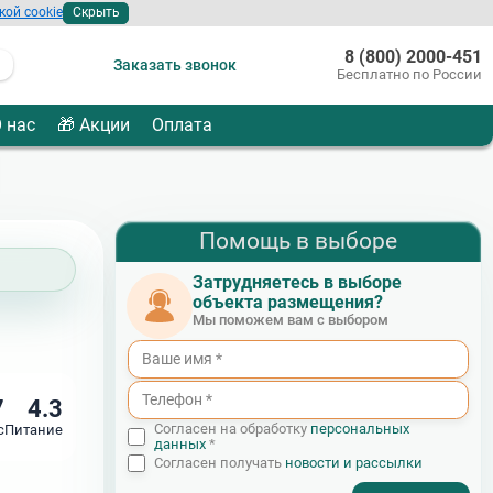
кой cookie
Скрыть
8 (800) 2000-451
Заказать звонок
Бесплатно по России
 нас
🎁 Акции
Оплата
Помощь в выборе
Затрудняетесь в выборе
объекта размещения?
Мы поможем вам с выбором
7
4.3
Согласен на обработку
персональных
с
Питание
данных
*
Согласен получать
новости и рассылки
- I agree to the processing of my personal data