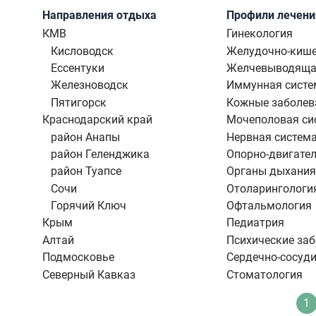
Направления отдыха
Профили лечени
КМВ
Гинекология
Кисловодск
Желудочно-кише
Ессентуки
Желчевыводяща
Железноводск
Иммунная систе
Пятигорск
Кожные заболев
Краснодарский край
Мочеполовая си
район Анапы
Нервная систем
район Геленджика
Опорно-двигател
район Туапсе
Органы дыхания
Сочи
Отоларингологи
Горячий Ключ
Офтальмология
Крым
Педиатрия
Алтай
Психические за
Подмосковье
Сердечно-сосуди
Северный Кавказ
Стоматология
Нумерация
1
Т