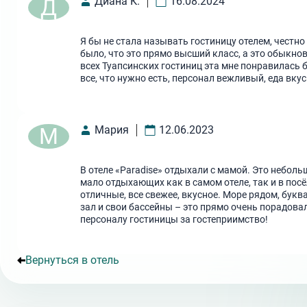
Д
Диана К.
16.08.2024
Я бы не стала называть гостиницу отелем, честно
было, что это прямо высший класс, а это обыкно
всех Туапсинских гостиниц эта мне понравилась 
все, что нужно есть, персонал вежливый, еда вку
М
Мария
12.06.2023
В отеле «Paradise» отдыхали с мамой. Это небол
мало отдыхающих как в самом отеле, так и в пос
отличные, все свежее, вкусное. Море рядом, бук
зал и свои бассейны – это прямо очень порадовал
персоналу гостиницы за гостеприимство!
Вернуться в отель