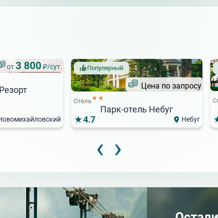
3 800
от
₽/сут.
Популярный
Цена по запросу
Резорт
★★
С
Отель
Парк-отель Небуг
4.7
Новомихайловский
Небуг
‹
›
3 000
3 000
от
₽/сут.
от
₽/сут.
★★★★
Курортный отель
Отель
Анжелика
Бригантина
Остали