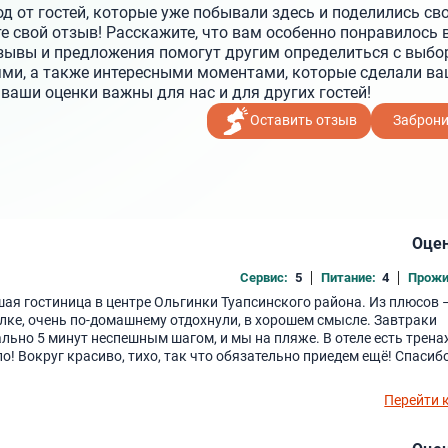
год от гостей, которые уже побывали здесь и поделились с
 свой отзыв! Расскажите, что вам особенно понравилось в
тзывы и предложения помогут другим определиться с выбо
ми, а также интересными моментами, которые сделали ва
аши оценки важны для нас и для других гостей!
Оставить отзыв
Заброн
Оцен
Сервис:
5
Питание:
4
Прожи
ьшая гостиница в центре Ольгинки Туапсинского района. Из плюсов 
ёлке, очень по-домашнему отдохнули, в хорошем смысле. Завтраки
вально 5 минут неспешным шагом, и мы на пляже. В отеле есть трен
о! Вокруг красиво, тихо, так что обязательно приедем ещё! Спасиб
Перейти 