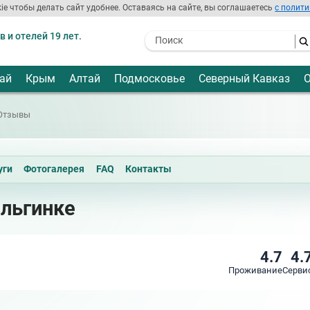
ie чтобы делать сайт удобнее. Оставаясь на сайте, вы соглашаетесь
с полити
 и отелей 19 лет.
- I agree to the processing of my
personal data
ай
Крым
Алтай
Подмосковье
Северный Кавказ
О
Отзывы
уги
Фотогалерея
FAQ
Контакты
Ольгинке
4.7
4.
Проживание
Серви