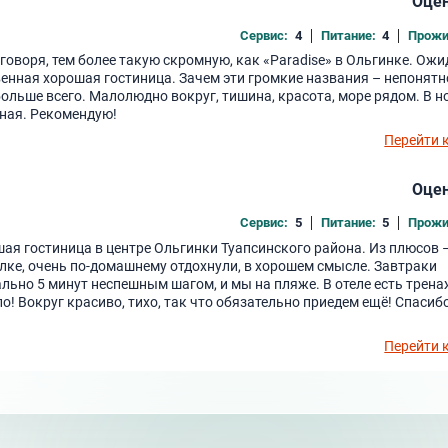
Оцен
Сервис:
4
Питание:
4
Прожи
 говоря, тем более такую скромную, как «Paradise» в Ольгинке. Ож
венная хорошая гостиница. Зачем эти громкие названия – непонятн
больше всего. Малолюдно вокруг, тишина, красота, море рядом. В н
сная. Рекомендую!
Перейти 
Оцен
Сервис:
5
Питание:
5
Прожи
ьшая гостиница в центре Ольгинки Туапсинского района. Из плюсов 
ёлке, очень по-домашнему отдохнули, в хорошем смысле. Завтраки
вально 5 минут неспешным шагом, и мы на пляже. В отеле есть трен
о! Вокруг красиво, тихо, так что обязательно приедем ещё! Спасиб
Перейти 