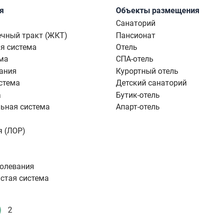
я
Объекты размещения
Санаторий
чный тракт (ЖКТ)
Пансионат
я система
Отель
ма
СПА-отель
ания
Курортный отель
стема
Детский санаторий
а
Бутик-отель
ьная система
Апарт-отель
я (ЛОР)
болевания
стая система
2
екущая
Стандартное