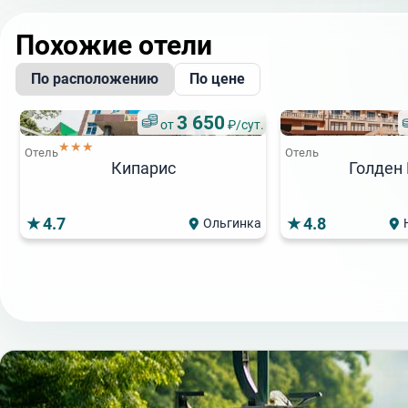
Похожие отели
По расположению
По цене
3 650
от
₽/сут.
★★★
Отель
Отель
Кипарис
Голден 
4.7
4.8
Ольгинка
3 000
от
₽/сут.
★★★
Отель
Отель
Калифорния