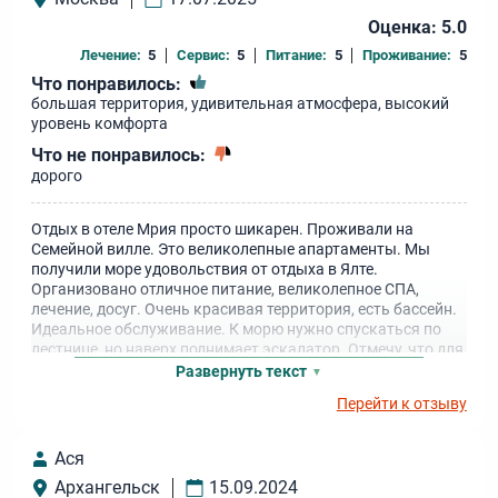
Оценка: 5.0
Лечение:
5
Сервис:
5
Питание:
5
Проживание:
5
Что понравилось:
большая территория, удивительная атмосфера, высокий
уровень комфорта
Что не понравилось:
дорого
Отдых в отеле Мрия просто шикарен. Проживали на
Семейной вилле. Это великолепные апартаменты. Мы
получили море удовольствия от отдыха в Ялте.
Организовано отличное питание, великолепное СПА,
лечение, досуг. Очень красивая территория, есть бассейн.
Идеальное обслуживание. К морю нужно спускаться по
лестнице, но наверх поднимает эскалатор. Отмечу, что для
удобства гостей предусмотрена каждая мелочь. Я в
Развернуть текст
восторге! Рекомендую!
Перейти к отзыву
Ася
Архангельск
15.09.2024