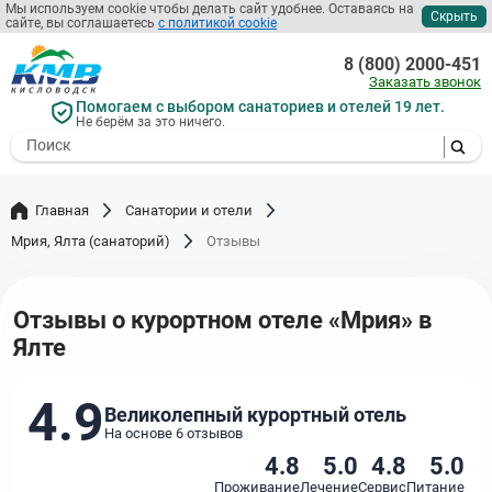
Перейти
Мы используем cookie чтобы делать сайт удобнее. Оставаясь на
Скрыть
сайте, вы соглашаетесь
с политикой cookie
к
основному
8 (800) 2000-451
содержанию
Заказать звонок
Помогаем с выбором санаториев и отелей 19 лет.
Не берём за это ничего.
- I agree to the processing of my
personal data
Главная
Санатории и отели
Мрия, Ялта (санаторий)
Отзывы
Отзывы о курортном отеле «Мрия» в
Ялте
4.9
Великолепный курортный отель
На основе 6 отзывов
4.8
5.0
4.8
5.0
Проживание
Лечение
Сервис
Питание