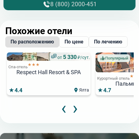
8 (800) 2000-451
Похожие отели
По расположению
По цене
По лечению
5 330
от
₽/сут.
Популярный
★★★
Спа-отель
Respect Hall Resort & SPA
★★
Курортный отель
Пальмир
4.4
4.7
Ялта
‹
›
19 600
3
от
₽/сут.
от
Популярный
Популярный
★★★★
★★★
Спа-отель
Санаторий
4 683
19
от
₽/сут.
от
Острова СПА
Москва-Крым
★★★★★
Санаторий
Отель