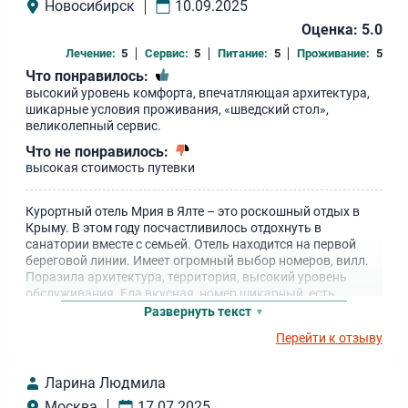
Новосибирск
10.09.2025
Оценка: 5.0
Лечение:
5
Сервис:
5
Питание:
5
Проживание:
5
Что понравилось:
высокий уровень комфорта, впечатляющая архитектура,
шикарные условия проживания, «шведский стол»,
великолепный сервис.
Что не понравилось:
высокая стоимость путевки
Курортный отель Мрия в Ялте – это роскошный отдых в
Крыму. В этом году посчастливилось отдохнуть в
санатории вместе с семьей. Отель находится на первой
береговой линии. Имеет огромный выбор номеров, вилл.
Поразила архитектура, территория, высокий уровень
обслуживания. Еда вкусная, номер шикарный, есть
лечение, много развлечений. В общем, отдых получился
Развернуть текст
сказочным и незабываемым!
Перейти к отзыву
Ларина Людмила
Москва
17.07.2025