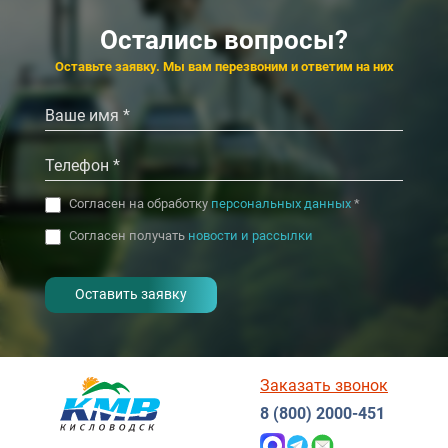
Алушта
Alean Family Dovi
4.8
4.7
4.7
4.5
Сочи (Центр)
Алушта
Остались вопросы?
‹
‹
›
›
Оставьте заявку. Мы вам перезвоним и ответим на них
Согласен на обработку
персональных данных
*
Согласен получать
новости и рассылки
- I agree to the processing of my
personal data
Заказать звонок
8 (800) 2000-451