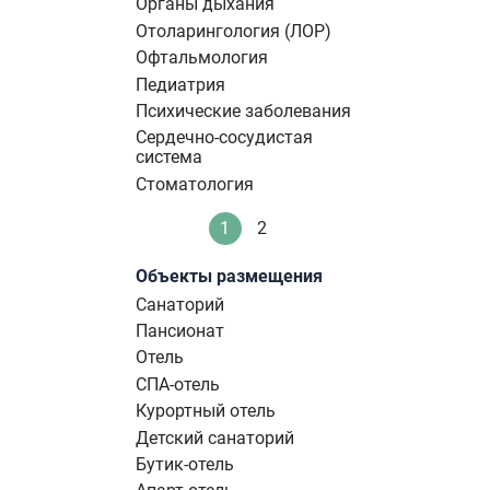
Органы дыхания
Отоларингология (ЛОР)
Офтальмология
Педиатрия
Психические заболевания
Сердечно-сосудистая
система
Стоматология
Нумерация
1
2
Текущая
Стандартное
страниц
страница
Объекты размещения
Санаторий
Пансионат
Отель
СПА-отель
Курортный отель
Детский санаторий
Бутик-отель