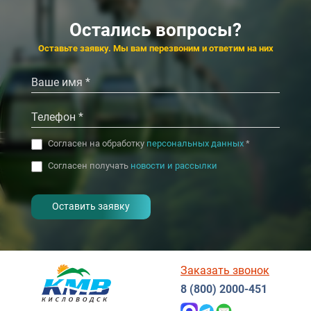
4.5
4.1
Яровое
К
Остались вопросы?
‹
›
4.5
4.4
Нальчик
Со
Оставьте заявку. Мы вам перезвоним и ответим на них
‹
›
Согласен на обработку
персональных данных
*
Согласен получать
новости и рассылки
- I agree to the processing of my
personal data
Заказать звонок
8 (800) 2000-451