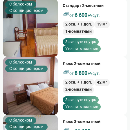
C балконом
Стандарт 2-местный
С кондиционером
6 600
от
₽/сут.
2
осн. +
1
доп.
19
м²
1-комнатный
Заглянуть внутрь
Уточнить наличие
C балконом
Люкс 2-комнатный
С кондиционером
8 800
от
₽/сут.
2
осн. +
1
доп.
42
м²
2-комнатный
Заглянуть внутрь
Уточнить наличие
C балконом
Люкс 3-комнатный
С кондиционером