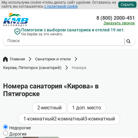
Мы используем cookie чтобы делать сайт удобнее. Оставаясь на
Скрыть
сайте, вы соглашаетесь
с политикой cookie
Перейти
к
8 (800) 2000-451
основному
Заказать звонок
содержанию
Помогаем с выбором санаториев и отелей 19 лет.
Не берём за это ничего.
- I agree to the processing of my
personal data
Главная
Санатории и отели
Кирова, Пятигорск (санаторий)
Номера
Номера санатория «Кирова» в
Пятигорске
2-местный
1 доп. место
1-комнатный
2-комнатный
3-комнатный
Недорогие
Дорогие