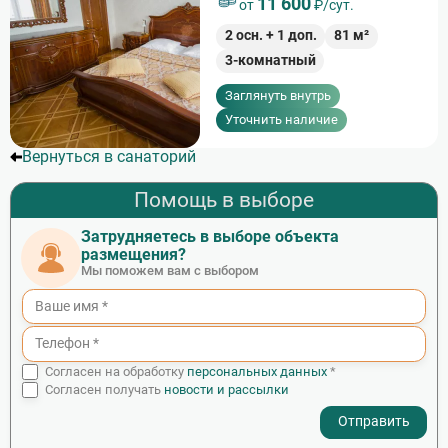
11 600
от
₽/сут.
2
осн. +
1
доп.
81
м²
3-комнатный
Заглянуть внутрь
Уточнить наличие
Вернуться в санаторий
Помощь в выборе
Затрудняетесь в выборе объекта
размещения?
Мы поможем вам с выбором
Согласен на обработку
персональных данных
*
Согласен получать
новости и рассылки
- I agree to the processing of my personal data