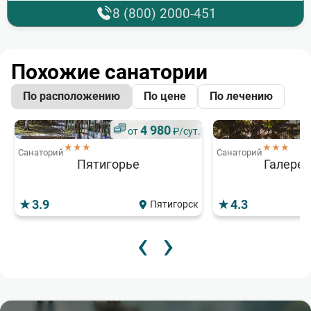
8 (800) 2000-451
Похожие санатории
По расположению
По цене
По лечению
4 980
от
₽/сут.
★★★
★★★
Санаторий
Санаторий
Пятигорье
Галерея
3.9
4.3
Пятигорск
‹
›
6 500
4 053
11
6
от
от
₽/сут.
₽/сут.
от
от
★★★★
★★★★
★★★★★
Санаторий
Санаторий
Санаторий
Санаторий
Яровое
Чайка
Дворец Нарзан
Ревиталь Пар