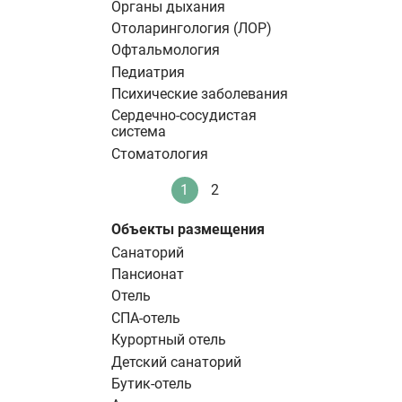
Органы дыхания
Отоларингология (ЛОР)
Офтальмология
Педиатрия
Психические заболевания
Сердечно-сосудистая
система
Стоматология
Нумерация
1
2
Текущая
Стандартное
страниц
страница
Объекты размещения
Санаторий
Пансионат
Отель
СПА-отель
Курортный отель
Детский санаторий
Бутик-отель