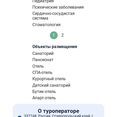
Педиатрия
Психические заболевания
Сердечно-сосудистая
система
Стоматология
Нумерация
1
2
Текущая
Стандартное
страниц
страница
Объекты размещения
Санаторий
Пансионат
Отель
СПА-отель
Курортный отель
Детский санаторий
Бутик-отель
Апарт-отель
О туроператоре
357748, Россия, Ставропольский край, г.