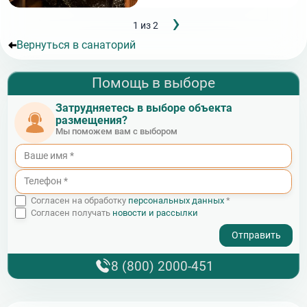
Следующ
›
Нумерация
1 из 2
страница
страниц
Вернуться в санаторий
Помощь в выборе
Затрудняетесь в выборе объекта
размещения?
Мы поможем вам с выбором
Согласен на обработку
персональных данных
*
Согласен получать
новости и рассылки
- I agree to the processing of my personal data
8 (800) 2000-451