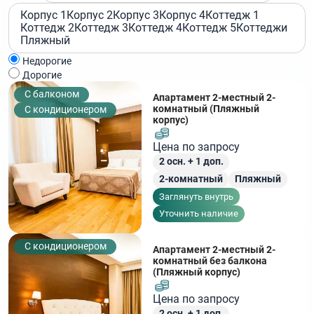
Корпус 1
Корпус 2
Корпус 3
Корпус 4
Коттедж 1
Коттедж 2
Коттедж 3
Коттедж 4
Коттедж 5
Коттеджи
Пляжный
Недорогие
Дорогие
C балконом
Апартамент 2-местный 2-
комнатный (Пляжный
С кондиционером
корпус)
Цена по запросу
2
осн. +
1
доп.
2-комнатный
Пляжный
Заглянуть внутрь
Уточнить наличие
С кондиционером
Апартамент 2-местный 2-
комнатный без балкона
(Пляжный корпус)
Цена по запросу
2
осн. +
1
доп.