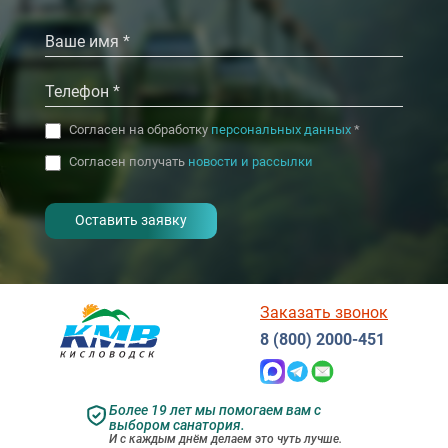
‹
‹
›
›
Согласен на обработку
персональных данных
*
Согласен получать
новости и рассылки
- I agree to the processing of my
personal data
Заказать звонок
8 (800) 2000-451
Более 19 лет мы помогаем вам с
выбором санатория.
И с каждым днём делаем это чуть лучше.