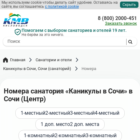
Перейти
Мы используем cookie чтобы делать сайт удобнее. Оставаясь на
Скрыть
сайте, вы соглашаетесь
с политикой cookie
к
основному
8 (800) 2000-451
содержанию
Заказать звонок
Помогаем с выбором санаториев и отелей 19 лет.
Не берём за это ничего.
- I agree to the processing of my
personal data
Главная
Санатории и отели
Каникулы в Сочи, Сочи (санаторий)
Номера
Номера санатория «Каникулы в Сочи» в
Сочи (Центр)
1-местный
2-местный
3-местный
4-местный
1 доп. место
2 доп. места
1-комнатный
2-комнатный
3-комнатный