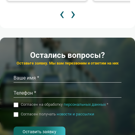
‹
›
1 900
2
от
₽/сут.
от
★★★
Пансионат
Пансионат
Гренада
Крымские дач
4.3
4.5
Сочи (Лазаревское)
Остались вопросы?
‹
›
Оставьте заявку. Мы вам перезвоним и ответим на них
Согласен на обработку
персональных данных
*
Согласен получать
новости и рассылки
- I agree to the processing of my
personal data