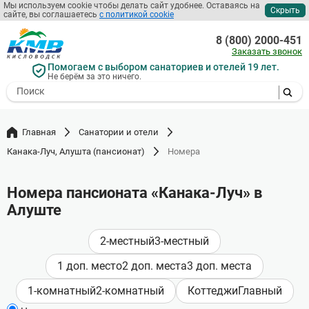
Мы используем cookie чтобы делать сайт удобнее. Оставаясь на
Скрыть
сайте, вы соглашаетесь
с политикой cookie
Перейти
к
8 (800) 2000-451
основному
Заказать звонок
содержанию
Помогаем с выбором санаториев и отелей 19 лет.
Не берём за это ничего.
- I agree to the processing of my
personal data
Главная
Санатории и отели
Канака-Луч, Алушта (пансионат)
Номера
Номера пансионата «Канака-Луч» в
Алуште
2-местный
3-местный
1 доп. место
2 доп. места
3 доп. места
1-комнатный
2-комнатный
Коттеджи
Главный