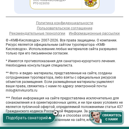
ООО «КМВ-Кисловодск»
РТО 023053
Политика конфиденциальности
Пользовательское соглашение
Рекомендательные технологии
Информационные рассылки
© «КМВ-Кисловодск» 2007-2026. Все права защищены. О компании.
Ресурс является официальным сайтом туроператора «КМВ-
Кисловодск». Использование любых материалов сайта разрешено
только при его письменном согласии.
* Имеются противопоказания для санаторно-курортного лечения.
Необходима консультация специалиста.
** Фото- и видео- материалы, представленные на сайте, созданы
сотрудниками туроператора, либо взяты с официальных ресурсов
объектов размещения. Если размещённые материалы ущемляют
ваши права, свяжитесь с нами по адресу электронной почты
milo@kmvkurorts.ru
*** Любая информация на сайте предоставлена исключительно для
ознакомления и в ориентировочных целях, и ни при каких условиях не
является публичной офертой, определяемой положениями статьи 437
Гражданского кодекса Российской Федерации. За расчётом
Hide
×
СВЯЖИТЕСЬ
СВЯЖИТЕСЬ
окончательной стоимости отдыха и способах оплаты обращайтесь к
button
Подобрать санаторий
🔥
С НАМИ
С НАМИ
менеджерам по контактам, указанным на сайте, или отправьте заявку.