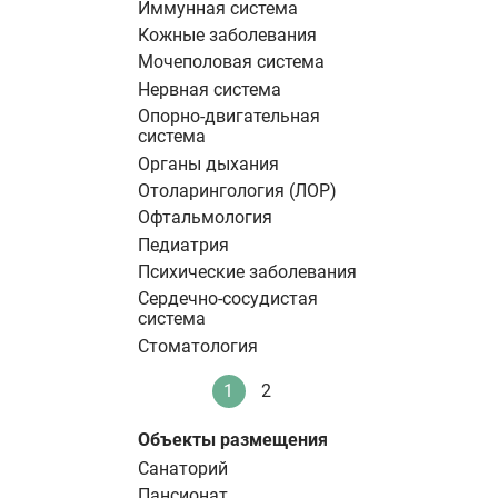
Иммунная система
Кожные заболевания
Мочеполовая система
Нервная система
Опорно-двигательная
система
Органы дыхания
Отоларингология (ЛОР)
Офтальмология
Педиатрия
Психические заболевания
Сердечно-сосудистая
система
Стоматология
Нумерация
1
2
Текущая
Стандартное
страниц
страница
Объекты размещения
Санаторий
Пансионат