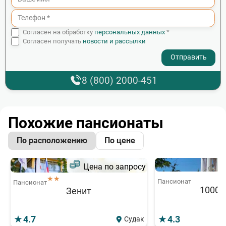
Согласен на обработку
персональных данных
*
Согласен получать
новости и рассылки
- I agree to the processing of my personal data
8 (800) 2000-451
Похожие пансионаты
По расположению
По цене
Цена по запросу
★★
Пансионат
Пансионат
1000 
Зенит
4.7
4.3
Судак