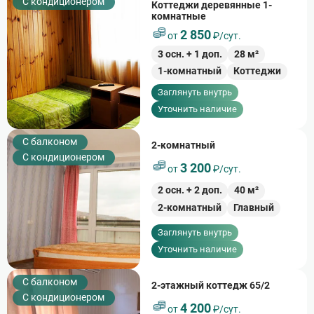
С кондиционером
Коттеджи деревянные 1-
комнатные
2 850
от
₽/сут.
3
осн. +
1
доп.
28
м²
1-комнатный
Коттеджи
Заглянуть внутрь
Уточнить наличие
C балконом
2-комнатный
С кондиционером
3 200
от
₽/сут.
2
осн. +
2
доп.
40
м²
2-комнатный
Главный
Заглянуть внутрь
Уточнить наличие
C балконом
2-этажный коттедж 65/2
С кондиционером
4 200
от
₽/сут.