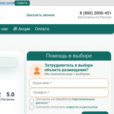
кой cookie
Скрыть
8 (800) 2000-451
Заказать звонок
Бесплатно по России
 нас
🎁 Акции
Оплата
Помощь в выборе
Затрудняетесь в выборе
объекта размещения?
Мы поможем вам с выбором
2
5.0
Согласен на обработку
персональных
с
Питание
данных
*
Согласен получать
новости и рассылки
- I agree to the processing of my personal data