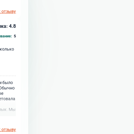
к отзыву
ка: 4.8
вание:
5
сколько
ем было
 Обычно
ые
ветовала
шлык. Мы
к отзыву