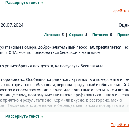
Развернуть текст
Перейти 
20.07.2024
Оцен
Лечение:
5
Сервис:
4
Питание:
5
Прожи
вухэтажные номера, доброжелательный персонал, предлагается не
ия и СПА, можно пользоваться беседкой и мангалом.
о разнообразия для досуга, не все услуги бесплатные.
нь порадовало. Особенно понравился двухэтажный номер, жить в н
а в санатории расслабляющая, персонал радушный и общительный.
просила о своем состоянии и получила понятные ответы, мне и личн
равнице спину, поэтому мне так важна профилактика. Еще я бы со
ак приятно и результативно! Кормили вкусно, в ресторане. Меню
ежая. Также можно арендовать беседку с мангалом и пожарить ша
Развернуть текст
Перейти 