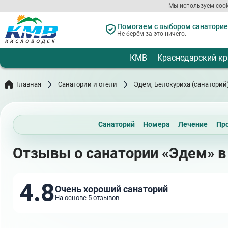
Перейти
Мы используем cook
к
основному
Помогаем с выбором санаториев
содержанию
Не берём за это ничего.
КМВ
Краснодарский кр
Главная
Санатории и отели
Эдем, Белокуриха (санаторий
Санаторий
Номера
Лечение
Пр
Отзывы о санатории «Эдем» в
4.8
Очень хороший санаторий
На основе 5 отзывов