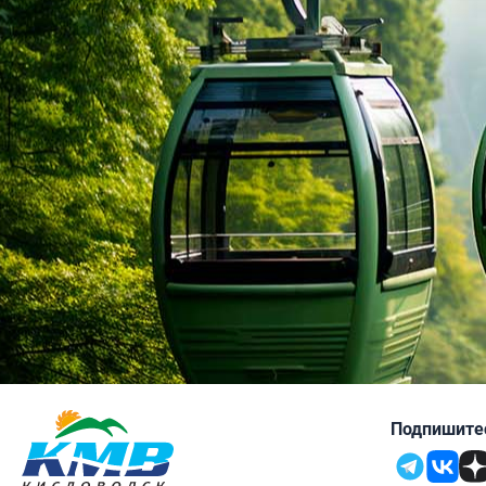
Заря
Г
4.7
4.7
Ольгинка
4.7
4.8
Кисловодск
Подпишитес