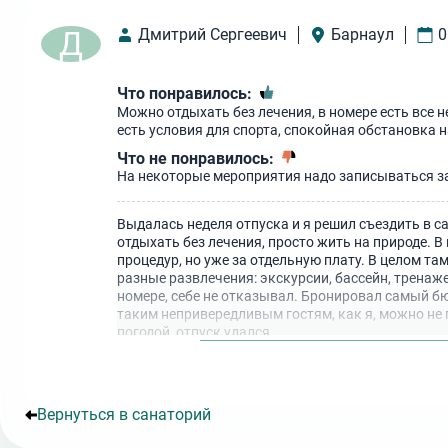
Д
Дмитрий Сергеевич
Барнаул
0
Что понравилось:
Можно отдыхать без лечения, в номере есть все н
есть условия для спорта, спокойная обстановка н
Что не понравилось:
На некоторые мероприятия надо записываться зар
Выдалась неделя отпуска и я решил съездить в с
отдыхать без лечения, просто жить на природе. В 
процедур, но уже за отдельную плату. В целом та
разные развлечения: экскурсии, бассейн, тренаже
номере, себе не отказывал. Бронировал самый б
таким непривередливым гостям, как я, можно не
погодой, отпуск удался.
Вернуться в санаторий