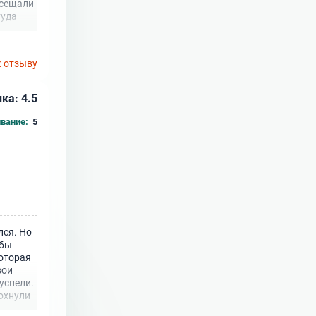
осещали
туда
к отзыву
ка: 4.5
вание:
5
лся. Но
 бы
которая
вои
 успели.
дохнули