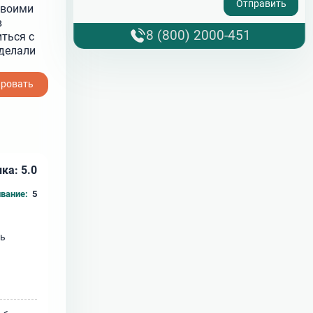
своими
в
8 (800) 2000-451
ться с
делали
ировать
ка: 5.0
вание:
5
ть