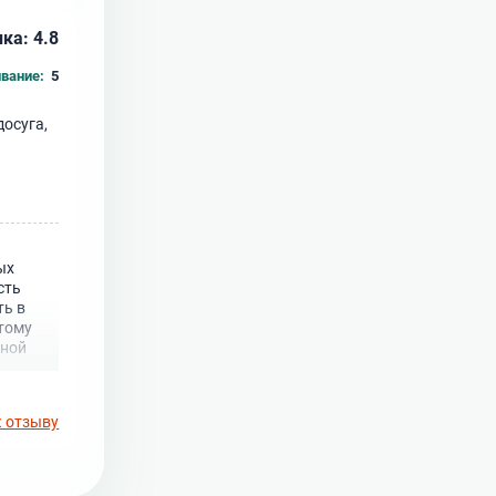
ка: 4.8
вание:
5
досуга,
ых
сть
ть в
этому
чной
к отзыву