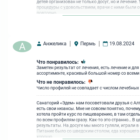
детей организован не только досуг, но и лечени
процедуры с удовольствием, врачи с ними были 
повторно.
А
Анжелика
Пермь
19.08.2024
Что понравилось:
Заметен результат от лечения, есть лечение и для
ассортименте, красивый большой номер со всеми
Что не понравилось:
Число профилей не совпадает с числом лечебных
Санаторий «Эдем» нам посоветовали друзья с Алт
есть свои нюансы. Мне не совсем понятно, почем
хотела пройти курс по пищеварению, в там отдел
по всем профилям сразу. Как-то это странно… В ц
результаты. На досуге мы много гуляли, играли в 
Питание было со шведским столом, еда хорошего 
хорошо.