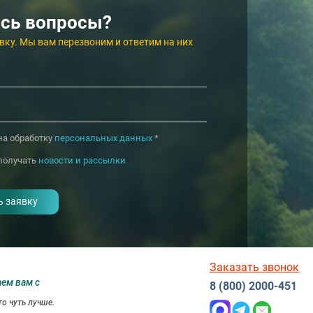
Озеро Белое
4.6
4.6
Евпатория
Шатурский район
сь вопросы?
вку. Мы вам перезвоним и ответим на них
4.6
4.3
Железноводск
Кисловодск
на обработку
персональных данных
*
получать
новости и рассылки
Заказать звонок
аем вам с
8 (800) 2000-451
о чуть лучше.