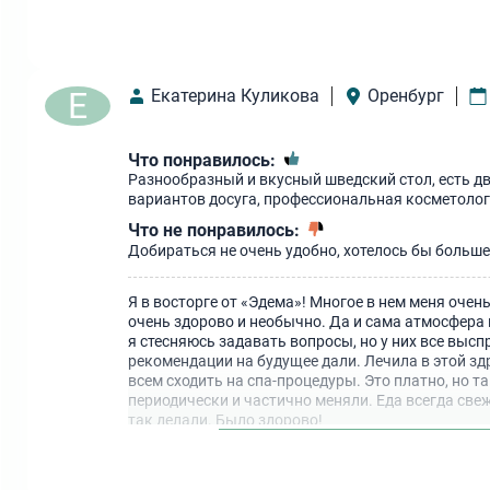
Е
Екатерина Куликова
Оренбург
Что понравилось:
Разнообразный и вкусный шведский стол, есть д
вариантов досуга, профессиональная косметолог
Что не понравилось:
Добираться не очень удобно, хотелось бы большег
Я в восторге от «Эдема»! Многое в нем меня оче
очень здорово и необычно. Да и сама атмосфер
я стесняюсь задавать вопросы, но у них все выс
рекомендации на будущее дали. Лечила в этой зд
всем сходить на спа-процедуры. Это платно, но т
периодически и частично меняли. Еда всегда св
так делали. Было здорово!