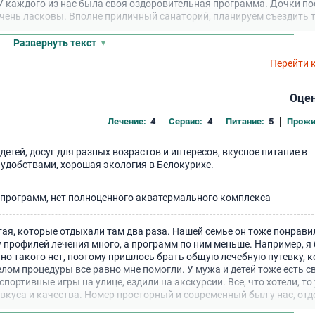
е. У каждого из нас была своя оздоровительная программа. Дочки п
очень ласковы. Вполне приличный санаторий, планируем съездить 
Развернуть текст
Перейти 
Оцен
Лечение:
4
Сервис:
4
Питание:
5
Прожи
 детей, досуг для разных возрастов и интересов, вкусное питание в
 удобствами, хорошая экология в Белокурихе.
 программ, нет полноценного акватермального комплекса
ая, которые отдыхали там два раза. Нашей семье он тоже понрави
у профилей лечения много, а программ по ним меньше. Например, я
ьно такого нет, поэтому пришлось брать общую лечебную путевку, 
елом процедуры все равно мне помогли. У мужа и детей тоже есть с
спортивные игры на улице, ездили на экскурсии. Все, что хотели, то
вкуса и качества. Номер просторный и современный был у нас, от