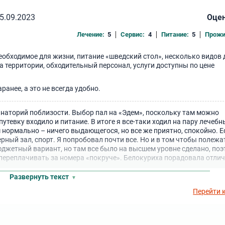
5.09.2023
Оцен
Лечение:
5
Сервис:
4
Питание:
5
Прожи
еобходимое для жизни, питание «шведский стол», несколько видов 
а территории, обходительный персонал, услуги доступны по цене
анее, а это не всегда удобно.
анаторий поблизости. Выбор пал на «Эдем», поскольку там можно
путевку входило и питание. В итоге я все-таки ходил на пару лечебн
м нормально – ничего выдающегося, но все же приятно, спокойно. Е
рный зал, спорт. Я попробовал почти все. Но и в том чтобы полежа
юджетный вариант, но там все было на высшем уровне сделано, по
 переплачивать за номера «покруче». Белокуриха порадовала отли
Развернуть текст
Перейти 