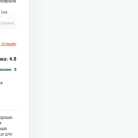
выбирала
 (на
т
ограмма
к отзыву
ка: 4.8
вание:
5
ая
хорошо.
и
наша
це для