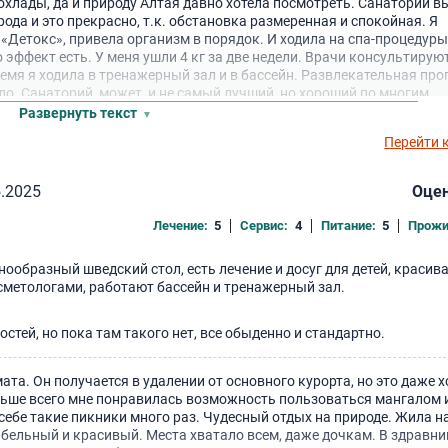
рохлады, да и природу Алтая давно хотела посмотреть. Санаторий 
ода и это прекрасно, т.к. обстановка размеренная и спокойная. Я
«Детокс», привела организм в порядок. И ходила на спа-процедуры
но эффект есть. У меня ушли 4 кг за две недели. Врачи консультирую
время я ходила в тренажерный зал и в бассейн. Развлекательная пр
о. Санаторий, может, и не самый лучший, но хороший по многим
Развернуть текст
Перейти 
5.2025
Оцен
Лечение:
5
Сервис:
4
Питание:
5
Прожи
ообразный шведский стол, есть лечение и досуг для детей, красив
сметологами, работают бассейн и тренажерный зал.
стей, но пока там такого нет, все обыденно и стандартно.
та. Он получается в удалении от основного курорта, но это даже 
льше всего мне понравилась возможность пользоваться мангалом 
 себе такие пикники много раз. Чудесный отдых на природе. Жила 
бельный и красивый. Места хватало всем, даже дочкам. В здравни