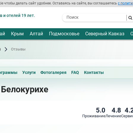
ie чтобы делать сайт удобнее. Оставаясь на сайте, вы соглашаетесь
с полити
 и отелей 19 лет.
- I agree to the processing of my
personal data
ай
Крым
Алтай
Подмосковье
Северный Кавказ
О
)
Отзывы
ограммы
Услуги
Фотогалерея
FAQ
Контакты
 Белокурихе
5.0
4.8
4.
Проживание
Лечение
Серви