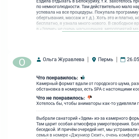
Ездила отдыхать в Белокуриху, т.к. захотелось п
по немноголюдности. Там действительно мало нар
успевала на все процедуры. Покупала программу 
обертывания, массаж и т.д.). Хоть это и платно, 
бесплатно, я узнала много нового. В свободное 
в «Эдеме» не очень насыщенная, мероприятий мал
показателям.
О
Ольга Журавлева
Пермь
26.0
Что понравилось:
Камерный формат вдали от городского шума, разн
обстановка в номерах, есть SPA с настоящими ко
Что не понравилось:
Хотелось бы, чтобы аниматоры как-то удивляли го
Выбрали санаторий «Эдем» из-за камерного форма
Там царит особая атмосфера умиротворения. Бо
беседкой. И причём очередей нет, мы устраивали
семья в номере «Джуниор Сюит», очень комфорта