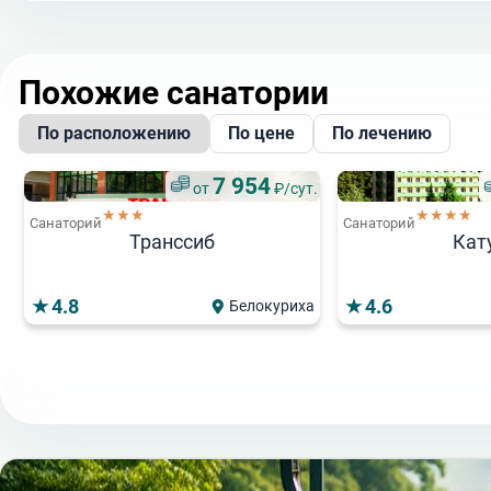
Похожие санатории
По расположению
По цене
По лечению
7 954
от
₽/сут.
★★★
★★★★
Санаторий
Санаторий
Транссиб
Кат
4.8
4.6
Белокуриха
3 750
от
₽/сут.
Популярный
Популя
Популя
★★★★
Санаторий
8 600
от
₽/сут.
АМАКС Курорт Орбита
★★★★
★
★
Санаторий
Санаторий
Санаторий