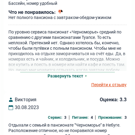
Бассейн, номер удобный
Что не понравилось:
Нет полного пансиона с завтраком-обедом-ужином
По уровню сервиса пансионат «Черноморье» средний по
сравнению с другими пансионатами Туапсе. То есть
неплохой. Претензий нет. Однако хотелось бы, конечно,
чтобы были путёвки с полным пансионом. Чтобы мне не
приходилось на отдыхе заморачиваться на счёт еды. Да, в
номерах есть и чайник, и холодильник, и посуда. Можно
все купить и поесть в номере или найти кафе и поесть там.
Но, лично мне нравится отдыхать когда завтрак победу
ужин уже оплачен. В остальном все хорошо. Море рядом,
Развернуть текст
бассейн есть, спортивная площадка вполне себе
Перейти к отзыву
нормальная.
Виктория
Оценка: 3.3
30.08.2023
Сервис:
3
Питание:
4
Проживание:
3
Отдыхали с семьей в пансионате "Черноморье" в Небуге.
Расположение отличное, но не понравился номер