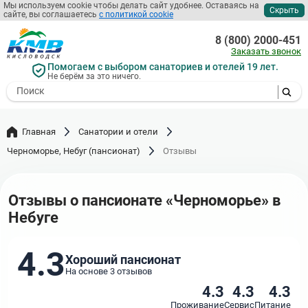
Перейти
Мы используем cookie чтобы делать сайт удобнее. Оставаясь на
Скрыть
сайте, вы соглашаетесь
с политикой cookie
к
основному
8 (800) 2000-451
содержанию
Заказать звонок
Помогаем с выбором санаториев и отелей 19 лет.
Не берём за это ничего.
- I agree to the processing of my
personal data
Главная
Санатории и отели
Черноморье, Небуг (пансионат)
Отзывы
Отзывы о пансионате «Черноморье» в
Небуге
4.3
Хороший пансионат
На основе 3 отзывов
4.3
4.3
4.3
Проживание
Сервис
Питание