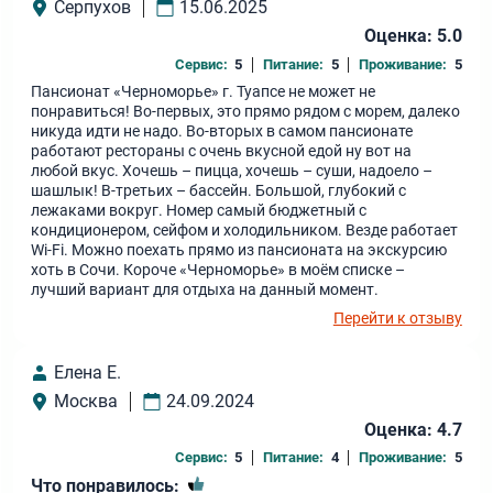
Серпухов
15.06.2025
Оценка: 5.0
Сервис:
5
Питание:
5
Проживание:
5
Пансионат «Черноморье» г. Туапсе не может не
понравиться! Во-первых, это прямо рядом с морем, далеко
никуда идти не надо. Во-вторых в самом пансионате
работают рестораны с очень вкусной едой ну вот на
любой вкус. Хочешь – пицца, хочешь – суши, надоело –
шашлык! В-третьих – бассейн. Большой, глубокий с
лежаками вокруг. Номер самый бюджетный с
кондиционером, сейфом и холодильником. Везде работает
Wi-Fi. Можно поехать прямо из пансионата на экскурсию
хоть в Сочи. Короче «Черноморье» в моём списке –
лучший вариант для отдыха на данный момент.
Перейти к отзыву
Елена Е.
Москва
24.09.2024
Оценка: 4.7
Сервис:
5
Питание:
4
Проживание:
5
Что понравилось: