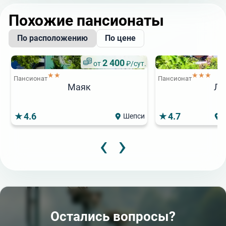
Похожие пансионаты
По расположению
По цене
2 400
от
₽/сут.
★★
★★★
Пансионат
Пансионат
Маяк
Л
4.6
4.7
Шепси
‹
›
1
от
Популярный
★★★
Пансионат
1 800
от
₽/сут.
Прометей плюс 
★
Пансионат
Коралл
4.3
4.4
Сочи (Лазаревское)
Остались вопросы?