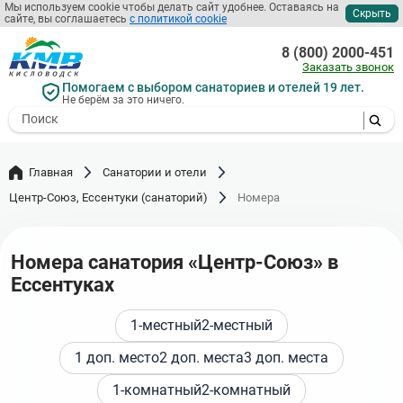
Перейти
Мы используем cookie чтобы делать сайт удобнее. Оставаясь на
Скрыть
сайте, вы соглашаетесь
с политикой cookie
к
основному
8 (800) 2000-451
содержанию
Заказать звонок
Помогаем с выбором санаториев и отелей 19 лет.
Не берём за это ничего.
- I agree to the processing of my
personal data
Главная
Санатории и отели
Центр-Союз, Ессентуки (санаторий)
Номера
Номера санатория «Центр-Союз» в
Ессентуках
1-местный
2-местный
1 доп. место
2 доп. места
3 доп. места
1-комнатный
2-комнатный