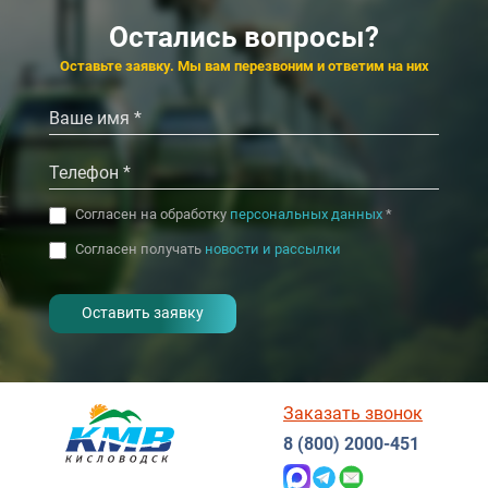
Сакрополь
4.4
4.3
4.7
4.6
Кисловодск
Ессентуки
Остались вопросы?
‹
‹
›
›
Оставьте заявку. Мы вам перезвоним и ответим на них
Согласен на обработку
персональных данных
*
Согласен получать
новости и рассылки
- I agree to the processing of my
personal data
Заказать звонок
8 (800) 2000-451