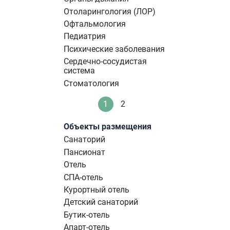
Отоларингология (ЛОР)
Офтальмология
Педиатрия
Психические заболевания
Сердечно-сосудистая
система
Стоматология
Нумерация
1
2
Текущая
Стандартное
страниц
страница
Объекты размещения
Санаторий
Пансионат
Отель
СПА-отель
Курортный отель
Детский санаторий
Бутик-отель
Апарт-отель