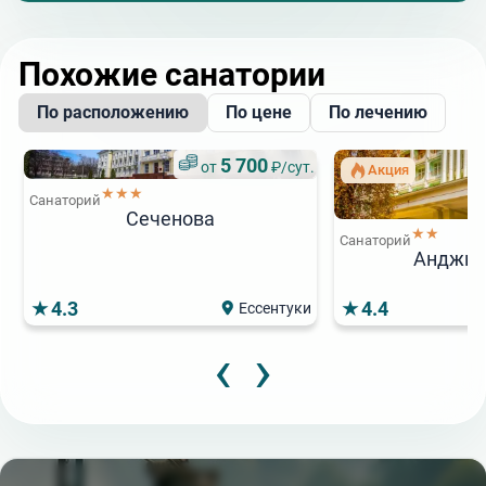
Похожие санатории
По расположению
По цене
По лечению
5 700
от
₽/сут.
Акция
★★★
Санаторий
Сеченова
★★
Санаторий
Анджие
4.3
4.4
Ессентуки
‹
›
4 900
5 700
7
от
от
₽/сут.
₽/сут.
от
Популярный
★★★
★★★★
Санаторий
Санаторий
Санаторий
4
от
Курортная больница
Сеченова
Казахстан
★★★★
Санаторий