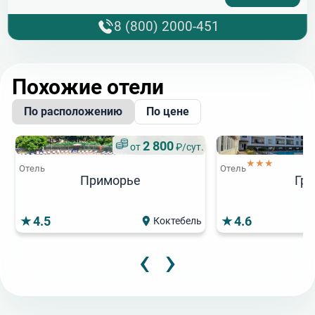
8 (800) 2000-451
Похожие отели
По расположению
По цене
2 800
от
₽/сут.
★★★
Отель
Отель
Приморье
Гра
4.5
4.6
Коктебель
‹
›
3 000
3
от
₽/сут.
от
★★★
Отель
Отель