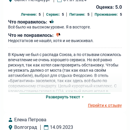
Оценка: 5.0
Лечение:
5
Сервис:
5
Питание:
5
Проживание:
5
Что понравилось:
Всё было на высоком уровне. Я в восторге.
Что не понравилось:
Недостатков не нашёл, хотя и не выискивал.
В Крыму не был с распада Союза, а по отзывам сложилось
впечатление не очень хорошего сервиса. Но всё равно
рискнул, так как хотел сам проверить обстановку. Чтобы
не уезжать далеко от моста (так как ехал на своём
автомобиле), выбрал для отдыха Феодосию. В отель
«Бригантина» заселился, так как здесь всё было по
современному стандарту. Целый курортный комплекс. С
удовольствием сходил в СПА, каждый вечер играл в
бильярд, а утром и после обеда до заката проводил время
Развернуть текст
на пляже. И скажу, что люди ошибаются! Сервис здесь не
Перейти к отзыву
хуже, чем на материке. Обязательно вернусь с семьёй и
теперь рекомендую всем друзьям и знакомым.
Елена Петрова
Волгоград
14.09.2023