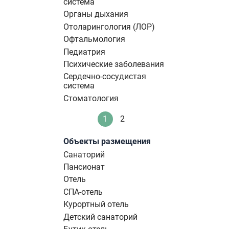
система
Органы дыхания
Отоларингология (ЛОР)
Офтальмология
Педиатрия
Психические заболевания
Сердечно-сосудистая
система
Стоматология
Нумерация
1
2
Текущая
Стандартное
страниц
страница
Объекты размещения
Санаторий
Пансионат
Отель
СПА-отель
Курортный отель
Детский санаторий