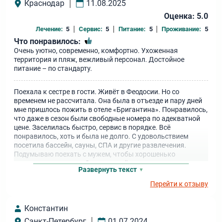
Краснодар
11.08.2025
Оценка: 5.0
Лечение:
5
Сервис:
5
Питание:
5
Проживание:
5
Что понравилось:
Очень уютно, современно, комфортно. Ухоженная
территория и пляж, вежливый персонал. Достойное
питание – по стандарту.
Поехала к сестре в гости. Живёт в Феодосии. Но со
временем не рассчитала. Она была в отъезде и пару дней
мне пришлось пожить в отеле «Бригантина». Понравилось,
что даже в сезон были свободные номера по адекватной
цене. Заселилась быстро, сервис в порядке. Всё
понравилось, хоть и была не долго. С удовольствием
посетила бассейн, сауны, СПА и другие развлечения.
Подумываю поехать с мужем, чтобы хорошенько
отдохнуть от рутины. Здесь создаётся отличное
Развернуть текст
романтическое настроение, судя по множеству
отдыхающих, приехавших парами.
Перейти к отзыву
Константин
Санкт-Петербург
01.07.2024