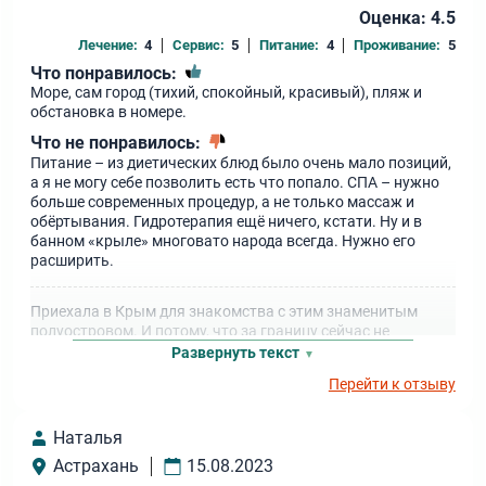
Оценка: 4.5
Лечение:
4
Сервис:
5
Питание:
4
Проживание:
5
Что понравилось:
Море, сам город (тихий, спокойный, красивый), пляж и
обстановка в номере.
Что не понравилось:
Питание – из диетических блюд было очень мало позиций,
а я не могу себе позволить есть что попало. СПА – нужно
больше современных процедур, а не только массаж и
обёртывания. Гидротерапия ещё ничего, кстати. Ну и в
банном «крыле» многовато народа всегда. Нужно его
расширить.
Приехала в Крым для знакомства с этим знаменитым
полуостровом. И потому, что за границу сейчас не
полетаешь. Я привыкла к высокому уровню отдыха и
Развернуть текст
выбирала по своим личным предпочтениям. Отель
Перейти к отзыву
«Бригантина» понравился своим современным видом и
обещаниями хорошего сервиса в сочетании с развитой
инфраструктурой. Если сильно не придираться, то было
Наталья
хорошо. Даже не нормально, а лучше. Конечно, были
Астрахань
15.08.2023
недочёты. Но это мелочи. Уверена, здесь меня услышали и