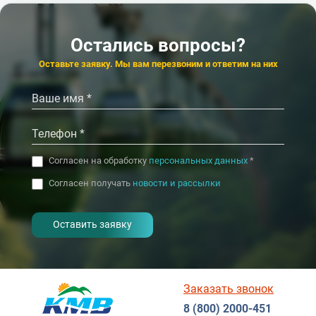
Калифорния
Paradise
Остались вопросы?
4.2
4.6
Геленджик
Оставьте заявку. Мы вам перезвоним и ответим на них
‹
›
Согласен на обработку
персональных данных
*
Согласен получать
новости и рассылки
- I agree to the processing of my
personal data
Заказать звонок
8 (800) 2000-451