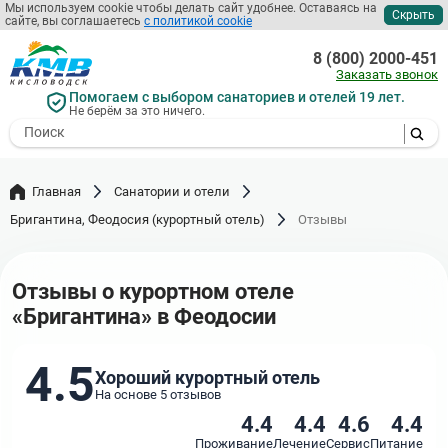
Перейти
Мы используем cookie чтобы делать сайт удобнее. Оставаясь на
Скрыть
сайте, вы соглашаетесь
с политикой cookie
к
основному
8 (800) 2000-451
содержанию
Заказать звонок
Помогаем с выбором санаториев и отелей 19 лет.
Не берём за это ничего.
- I agree to the processing of my
personal data
Главная
Санатории и отели
Бригантина, Феодосия (курортный отель)
Отзывы
Отзывы о курортном отеле
«Бригантина» в Феодосии
4.5
Хороший курортный отель
На основе 5 отзывов
4.4
4.4
4.6
4.4
Проживание
Лечение
Сервис
Питание