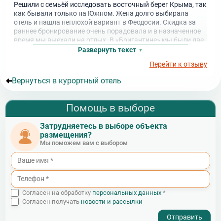
Решили с семьёй исследовать восточный берег Крыма, так
как бывали только на Южном. Жена долго выбирала
отель и нашла неплохой вариант в Феодосии. Скидка за
раннее бронирование очень порадовала и в назначенное
время мы выехали на отдых. В «Бригантине» мы были две
недели, и это время стало самым незабываемым и
Развернуть текст
весёлым. Я не ожидал, что всё будет точно также, как на
Перейти к отзыву
картинке в Интернете. И все описания – правда. Наши двое
непосед уставали так сильно, что в 10 вечера уже спали. В
Вернуться в курортный отель
течение дня мы видели их только в ресторане и на пляже.
Остальное время мы проводили вдвоём и не волновались
совершенно, так как за детьми присматривали настоящие
Помощь в выборе
профессионалы.
Затрудняетесь в выборе объекта
размещения?
Мы поможем вам с выбором
Согласен на обработку
персональных данных
*
Согласен получать
новости и рассылки
- I agree to the processing of my personal data