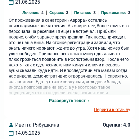
21.06.2025
Лечение:
4
Сервис:
3
Питание:
3
Проживание:
3
От проживания в санатории «Аврора» остались
неизгладимые впечатления. А конкретнее, более хамского
персонала на ресепшен я еще не встречал. Прибыли
поздно, о чём заранее предупредили. Так поезд приходит,
это не наша вина. На стойке регистрации заявили, что
знать ничего не знают, ждите до утра. Хотя наш номер был
уже свободен. Пришлось несколько минут доказывать
плюс грозиться позвонить в Роспотребнадзор. После чего
нехотя, как с одолжением, нам кинули ключи и сквозь
зубы сказали куда идти. И впоследствии эта мадам когда
нас видела, демонстративно отворачивалась. Неприятно,
согласитесь. Еда тут тоже невкусная, холодные блюда,
иногда подгоревшие на вкус, а у некоторых такое
ощущение, что это не доели вчера, вскипятили и
выставили заново на следующий день. Желания
Развернуть текст
возвращаться сюда больше нет, к сожалению.
Перейти к отзыву
Иветта Рябушкина
Оценка: 4.0
14.05.2025