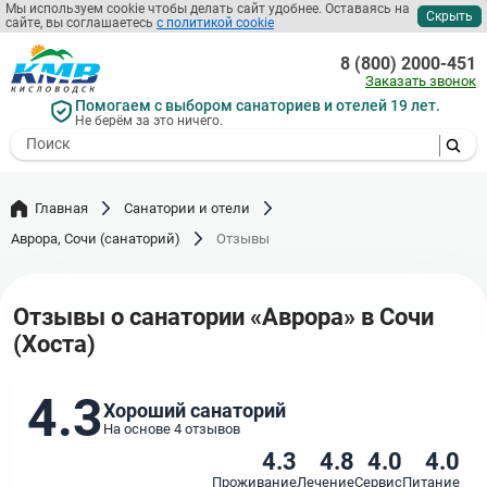
Перейти
Мы используем cookie чтобы делать сайт удобнее. Оставаясь на
Скрыть
сайте, вы соглашаетесь
с политикой cookie
к
основному
8 (800) 2000-451
содержанию
Заказать звонок
Помогаем с выбором санаториев и отелей 19 лет.
Не берём за это ничего.
- I agree to the processing of my
personal data
Главная
Санатории и отели
Аврора, Сочи (санаторий)
Отзывы
Отзывы о санатории «Аврора» в Сочи
(Хоста)
4.3
Хороший санаторий
На основе 4 отзывов
4.3
4.8
4.0
4.0
Проживание
Лечение
Сервис
Питание