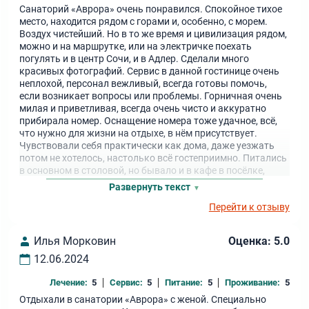
Санаторий «Аврора» очень понравился. Спокойное тихое
место, находится рядом с горами и, особенно, с морем.
Воздух чистейший. Но в то же время и цивилизация рядом,
можно и на маршрутке, или на электричке поехать
погулять и в центр Сочи, и в Адлер. Сделали много
красивых фотографий. Сервис в данной гостинице очень
неплохой, персонал вежливый, всегда готовы помочь,
если возникает вопросы или проблемы. Горничная очень
милая и приветливая, всегда очень чисто и аккуратно
прибирала номер. Оснащение номера тоже удачное, всё,
что нужно для жизни на отдыхе, в нём присутствует.
Чувствовали себя практически как дома, даже уезжать
потом не хотелось, настолько всё гостеприимно. Питались
в основном в столовой, но бывало и в кафе в посёлке,
когда не хотелось бежать на обед в санаторий. В общем,
Развернуть текст
всё понравилось.
Перейти к отзыву
Илья Морковин
Оценка: 5.0
12.06.2024
Лечение:
5
Сервис:
5
Питание:
5
Проживание:
5
Отдыхали в санатории «Аврора» с женой. Специально