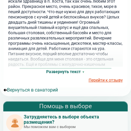
искали здравницу в п. Хоста, так как очень любим этот
район. Прекрасное место, очень красивое, тихое, море в
пешей доступности. Что еще нужно для двух работающих
пенсионеров с кучей детей и беспокойных внуков? Целых
двадцать дней тишины и уединения! Огромный
внушительный главный корпус и ещё два спальных,
большая столовая, собственный бассейн и место для
различных развлекательных мероприятий. Вечерние
программы очень насыщенные, дискотеки, мастер-классы,
анимация для детей. Работники стараются на ура.
Питание вкусное, порций вполне достаточно чтобы
наедаться. Вообще для меня столовая - это отдельная
радость. Ещё и проблемы с желудочно-кишечным
трактом, которые я и приехал лечить, не позволяют
Развернуть текст
особой роскоши. Но здесь у меня ни одной проблемы с ним
Перейти к отзыву
не возникло. Поэтому отдельное спасибо за такое
грамотное лечение!
Вернуться в санаторий
Помощь в выборе
Затрудняетесь в выборе объекта
размещения?
Мы поможем вам с выбором