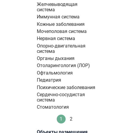
Желчевыводящая
система
Иммунная система
Кожные заболевания
Мочеполовая система
Нервная система
Опорно-двигательная
система
Органы дыхания
Отоларингология (ЛОР)
Офтальмология
Педиатрия
Психические заболевания
Сердечно-сосудистая
система
Стоматология
Нумерация
1
2
Текущая
Стандартное
страниц
страница
Объекты размещения