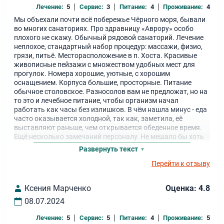
Лечение:
5
Сервис:
3
Питание:
4
Проживание:
4
Мы объехали почти всё побережье Чёрного моря, бывали
во многих санаториях. Про здравницу «Аврору» особо
плохого не скажу. Обычный рядовой санаторий. Лечение
неплохое, стандартный набор процедур: массажи, физио,
грязи, питьë. Месторасположение в п. Хоста. Красивые
живописные пейзажи с множеством удобных мест для
прогулок. Номера хорошие, уютные, с хорошим
оснащением. Корпуса большие, просторные. Питание
обычное столовское. Разносолов вам не предложат, но на
то это и лечебное питание, чтобы организм начал
работать как часы без излишков. В чём нашла минус - еда
часто оказывается холодной, так как, заметила, её
выставляют раньше, чем открывается обеденное время.
Ещё несколько замечаний персоналу. Не мешало бы хоть
иногда вспоминать, что гости санатория - это ваши гости,
Развернуть текст
которые платят вам деньги и им хотелось бы хоть немного
Перейти к отзыву
получить удовольствие от отдыха, а выслушивать, как
вам сложно работать с таким графиком и такой
зарплатой. А так в целом сойдёт.
Ксения Марченко
Оценка: 4.8
08.07.2024
Лечение:
5
Сервис:
5
Питание:
4
Проживание:
5