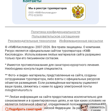
Контакты
Мы в реестре туроператоров
ООО «КМВ-Кисловодск»
РТО 023053
Политика конфиденциальности
Пользовательское соглашение
Рекомендательные технологии
Информационные рассылки
© «КМВ-Кисловодск» 2007-2026. Все права защищены. О компании.
Ресурс является официальным сайтом туроператора «КМВ-
Кисловодск». Использование любых материалов сайта разрешено
только при его письменном согласии.
* Имеются противопоказания для санаторно-курортного лечения.
Необходима консультация специалиста.
** Фото- и видео- материалы, представленные на сайте, созданы
сотрудниками туроператора, либо взяты с официальных ресурсов
объектов размещения. Если размещённые материалы ущемляют
ваши права, свяжитесь с нами по адресу электронной почты
milo@kmvkurorts.ru
*** Любая информация на сайте предоставлена исключительно для
ознакомления и в ориентировочных целях, и ни при каких условиях не
является публичной офертой, определяемой положениями статьи 437
Hide
×
СВЯЖИТЕСЬ
СВЯЖИТЕСЬ
Гражданского кодекса Российской Федерации. За расчётом
button
Подобрать санаторий
С НАМИ
С НАМИ