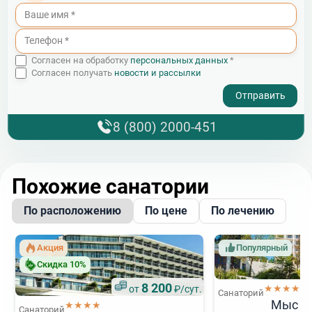
Согласен на обработку
персональных данных
*
Согласен получать
новости и рассылки
- I agree to the processing of my personal data
8 (800) 2000-451
Похожие санатории
По расположению
По цене
По лечению
Акция
Популярный
Скидка 10%
8 200
★★★★
от
₽/сут.
Санаторий
Мыс В
★★★★
Санаторий