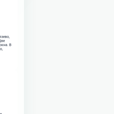
язево,
Две
окна. В
о,
шевая,
.