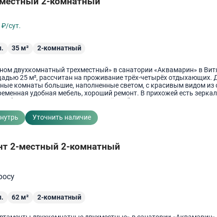
-местный 2-комнатный
8
₽/сут.
.
35
м²
2-комнатный
ном двухкомнатный трехместный» в санатории «Аквамарин» в Вит
адью 25 м², рассчитан на проживание трёх-четырёх отдыхающих. 
ные комнаты большие, наполненные светом, с красивым видом из 
еменная удобная мебель, хороший ремонт. В прихожей есть зеркал
шкаф для одежды. Санузел совмещённый, расположен в номере. Ду
ковина. Халат, тапочки, полотенца. Гигиенические принадлежности
 принадлежности на этаже.
внутрь
Уточнить наличие
нт 2-местный 2-комнатный
росу
.
62
м²
2-комнатный