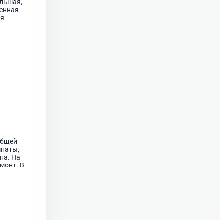
ольшая,
менная
ля
ости.
общей
мнаты,
на. На
монт. В
лотенца.