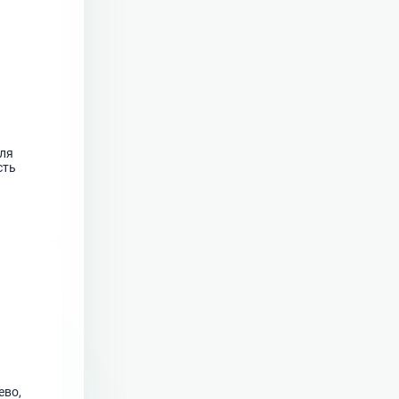
для
сть
сто.
ево,