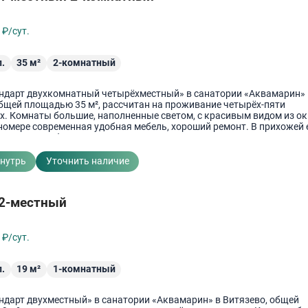
5
₽/сут.
.
35
м²
2-комнатный
ндарт двухкомнатный четырёхместный» в санатории «Аквамарин» 
общей площадью 35 м², рассчитан на проживание четырёх-пяти
. Комнаты большие, наполненные светом, с красивым видом из ок
номере современная удобная мебель, хороший ремонт. В прихожей 
ешалка и шкаф для одежды. Возможно поставить дополнительное ме
вмещённый, расположен в номере. Душевая, унитаз и раковина.
кие принадлежности.
внутрь
Уточнить наличие
 2-местный
2
₽/сут.
.
19
м²
1-комнатный
ндарт двухместный» в санатории «Аквамарин» в Витязево, общей