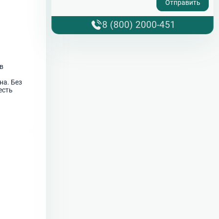
8 (800) 2000-451
в
на. Без
есть
сто.