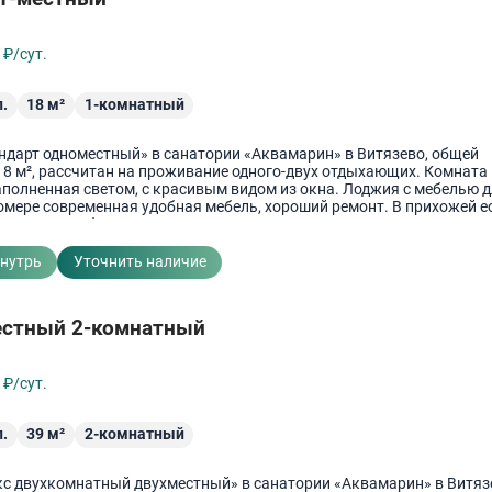
3
₽/сут.
.
18
м²
1-комнатный
ндарт одноместный» в санатории «Аквамарин» в Витязево, общей
8 м², рассчитан на проживание одного-двух отдыхающих. Комната
аполненная светом, с красивым видом из окна. Лоджия с мебелью 
омере современная удобная мебель, хороший ремонт. В прихожей е
ешалка и шкаф для одежды. Возможно поставить дополнительное ме
вмещённый, расположен в номере. Душевая, унитаз и раковина.
кие принадлежности.
внутрь
Уточнить наличие
естный 2-комнатный
7
₽/сут.
.
39
м²
2-комнатный
с двухкомнатный двухместный» в санатории «Аквамарин» в Витяз