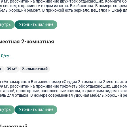
9 м², рассчитан на проживание двух-трёх отдыхающих. Комната б
 светом, с красивым видом из окна. Без балкона. В номере совре
ель, хороший ремонт. В прихожей есть зеркало, вешалка и шкаф д
зможно поставить дополнительное место. Санузел совмещённый,
 в номере. Душевая, унитаз и раковина. Гигиенические принадлежн
 принадлежности.
внутрь
Уточнить наличие
местная 2-комнатная
6
₽/сут.
.
39
м²
2-комнатный
и «Аквамарин» в Витязево номер «Студия 2-комнатная 2-местная» 
9 м², рассчитан на проживание трёх-четырёх отдыхающих. Две ко
е аркой, просторные, наполненные светом, с красивым видом из ок
ель для отдыха. В номере современная удобная мебель, хороший ре
сть зеркало, вешалка и шкаф для одежды. Санузел совмещённый,
в номере. Душевая кабина, унитаз и раковина. Халат, тапочки, по
внутрь
Уточнить наличие
 1-местный