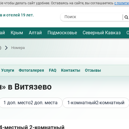
ie чтобы делать сайт удобнее. Оставаясь на сайте, вы соглашаетесь
с полити
 и отелей 19 лет.
- I agree to the processing of my
personal data
ай
Крым
Алтай
Подмосковье
Северный Кавказ
О
)
Номера
Услуги
Фотогалерея
FAQ
Контакты
Отзывы
» в Витязево
1 доп. место
2 доп. места
1-комнатный
2-комнатный
 4-местный 2-комнатный