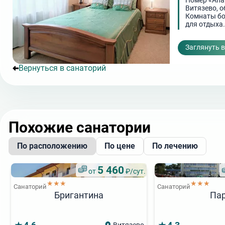
Номер «Апа
Витязево, 
Комнаты бо
для отдыха.
мини-кухня
поставить 
Заглянуть 
Вернуться в санаторий
Похожие санатории
По расположению
По цене
По лечению
5 460
от
₽/сут.
★★★
★★★
Санаторий
Санаторий
Бригантина
Па