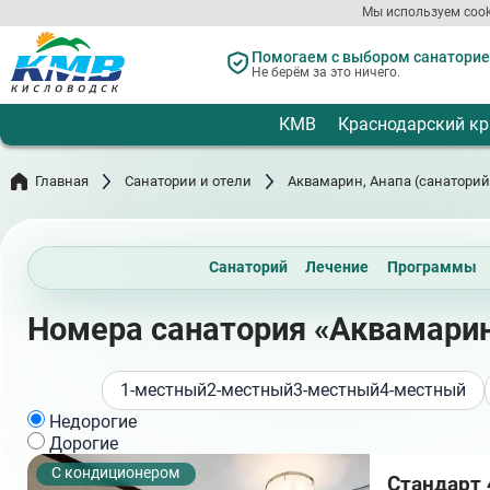
Перейти
Мы используем cook
к
основному
Помогаем с выбором санаториев
содержанию
Не берём за это ничего.
КМВ
Краснодарский кр
Главная
Санатории и отели
Аквамарин, Анапа (санаторий
Санаторий
Лечение
Программы
Номера санатория «Аквамарин
1-местный
2-местный
3-местный
4-местный
Недорогие
Дорогие
С кондиционером
Стандарт