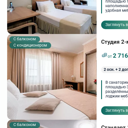
площадью 1
наполненная
удобная меб
одежды. Во
расположен
Гладильные
Заглянуть 
C балконом
Студия 2-
С кондиционером
2 71
от
2
осн. +
2
доп
В санатори
площадью 3
разделённы
лоджии меб
прихожей е
расположен 
Заглянуть 
C балконом
Стандарт