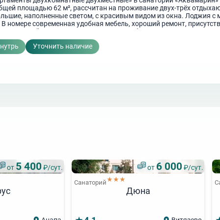
ртаменты двухкомнатные двухместные» в санатории «Аквамарин»
общей площадью 62 м², рассчитан на проживание двух-трёх отдыха
льшие, наполненные светом, с красивым видом из окна. Лоджия с
 В номере современная удобная мебель, хороший ремонт, присутст
. В прихожей есть зеркало, вешалка и шкаф для одежды. Возможно
два дополнительных места. Санузел совмещённый, расположен в но
внутрь
Уточнить наличие
5 400
6 000
от
₽/сут.
от
₽/сут.
★★★
Санаторий
С
рус
Дюна