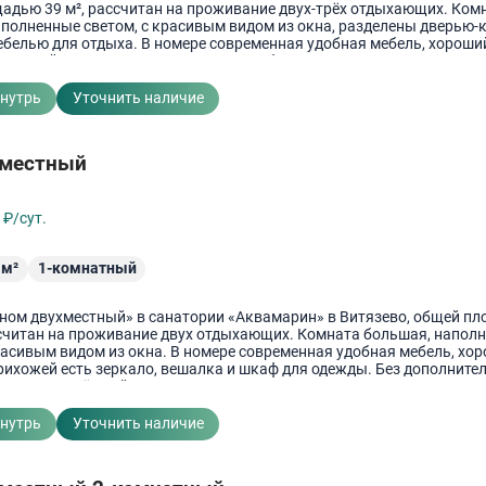
адью 39 м², рассчитан на проживание двух-трёх отдыхающих. Ком
аполненные светом, с красивым видом из окна, разделены дверью-к
ебелью для отдыха. В номере современная удобная мебель, хороши
прихожей есть зеркало, вешалка и шкаф для одежды. Возможно пос
ительных места. Санузел совмещённый, расположен в номере. Душ
е, раковина.
внутрь
Уточнить наличие
-местный
4
₽/сут.
м²
1-комнатный
ном двухместный» в санатории «Аквамарин» в Витязево, общей п
ассчитан на проживание двух отдыхающих. Комната большая, напол
расивым видом из окна. В номере современная удобная мебель, хо
рихожей есть зеркало, вешалка и шкаф для одежды. Без дополните
зел совмещённый, расположен в номере. Душевая, унитаз и ракови
очки, полотенца. Гигиенические принадлежности. Гладильные
ости на этаже.
внутрь
Уточнить наличие