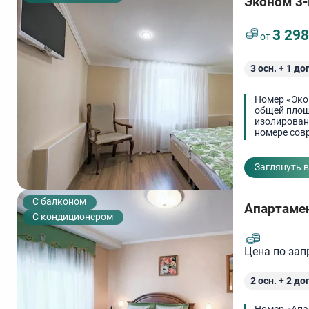
Эконом 3
3 29
от
3
осн. +
1
доп
Номер «Эко
общей площ
изолирован
номере совр
вешалка и 
унитаз и ра
Гладильные
Заглянуть 
C балконом
Апартаме
С кондиционером
Цена по зап
2
осн. +
2
доп