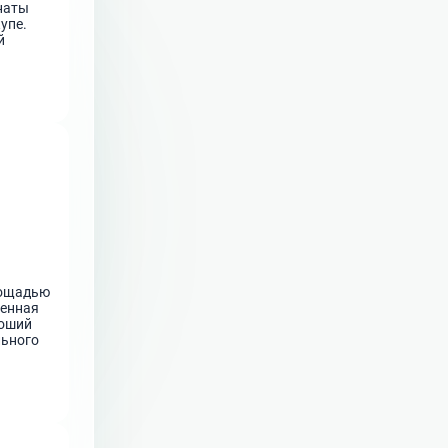
наты
упе.
й
тавить
евая,
лощадью
ненная
роший
льного
на.