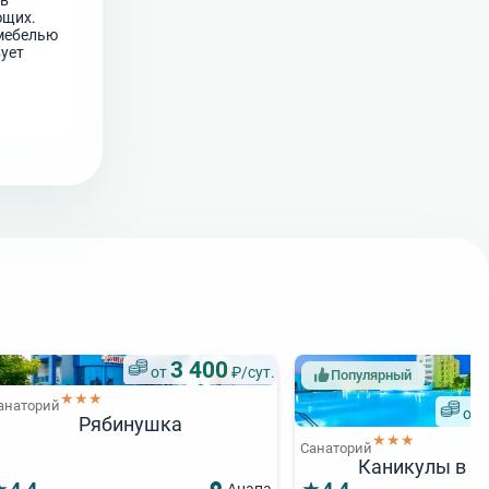
 в
ющих.
 мебелью
вует
мере.
3 400
от
₽/сут.
Популярный
★★★
анаторий
от
Рябинушка
★★★
Санаторий
Каникулы в А